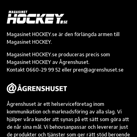
b
n
te
y
s
g
o
g
r
Li
A
e
o
er
n
p
k
k
p
Magasinet HOCKEY.se är den förlängda armen till
Magasinet HOCKEY.
Magasinet HOCKEY.se produceras precis som
Magasinet HOCKEY av Ågrenshuset.
Kontakt 0660-29 99 52 eller pren@agrenshuset.se
Ågrenshuset är ett helserviceföretag inom
kommunikation och marknadsföring av alla slag. Vi
hjälper våra kunder att synas på ett sätt som göra att
de når sina mål. Vi behovsanpassar och levererar just
de produkter och tjänster som ger rätt stöd beroende