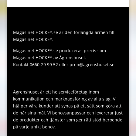
k
g
e
l
y
a
e
e
r
L
t
s
r
i
s
s
Magasinet HOCKEY.se är den förlängda armen till
n
A
a
Magasinet HOCKEY.
k
p
g
Magasinet HOCKEY.se produceras precis som
p
e
Magasinet HOCKEY av Ågrenshuset.
Kontakt 0660-29 99 52 eller pren@agrenshuset.se
Ågrenshuset är ett helserviceföretag inom
kommunikation och marknadsföring av alla slag. Vi
hjälper våra kunder att synas på ett sätt som göra att
de når sina mål. Vi behovsanpassar och levererar just
de produkter och tjänster som ger rätt stöd beroende
på varje unikt behov.