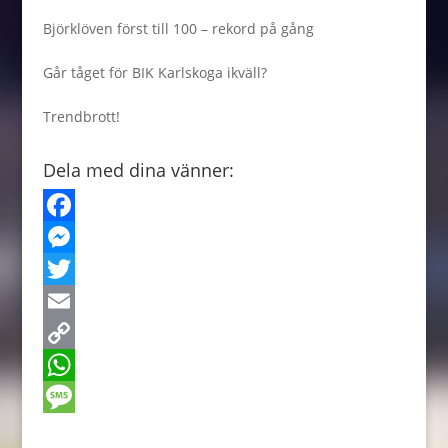
Björklöven först till 100 – rekord på gång
Går tåget för BIK Karlskoga ikväll?
Trendbrott!
Dela med dina vänner:
F
a
M
c
e
T
e
s
w
E
b
s
i
m
C
o
e
t
a
o
W
o
n
t
i
p
h
M