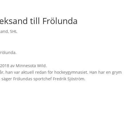
eksand till Frölunda
sand
,
SHL
Frölunda.
 2018 av Minnesota Wild.
ga år, han var aktuell redan för hockeygymnasiet. Han har en grym
, säger Frölundas sportchef Fredrik Sjöström.