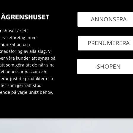
ANNONSERA
nshuset är ett
erviceföretag inom
PRENUMERERA
unikation och
nadsföring av alla slag. Vi
per våra kunder att synas på
sätt som göra att de når sina
SHOPEN
 Vi behovsanpassar och
rerar just de produkter och
ster som ger rätt stöd
ende på varje unikt behov.