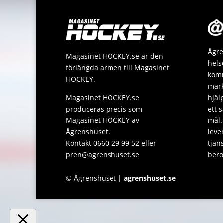
Ågre
Magasinet HOCKEY.se är den
hels
förlängda armen till Magasinet
komm
HOCKEY.
mark
Magasinet HOCKEY.se
hjäl
produceras precis som
ett 
Magasinet HOCKEY av
mål.
Ågrenshuset.
leve
Kontakt 0660-29 99 52 eller
tjän
pren@agrenshuset.se
bero
© Ågrenshuset |
agrenshuset.se