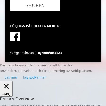
SHOPEN
FÖLJ OSS PÅ SOCIALA MEDIER
© Ågrenshuset |
agrenshuset.se
Denna sida använder cookies för att förbättra
användarupplevelsen och för optimering av webbplatsen.
Läs mer
Jag godkänner
Stäng
Privacy Overview
This website uses cookies to improve your experience while you