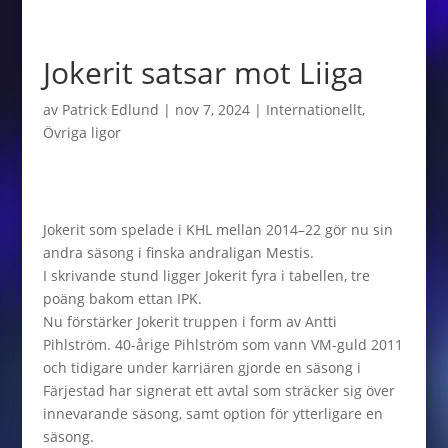
Jokerit satsar mot Liiga
av
Patrick Edlund
|
nov 7, 2024
|
Internationellt
,
Övriga ligor
Jokerit som spelade i KHL mellan 2014–22 gör nu sin
andra säsong i finska andraligan Mestis.
I skrivande stund ligger Jokerit fyra i tabellen, tre
poäng bakom ettan IPK.
Nu förstärker Jokerit truppen i form av Antti
Pihlström. 40-årige Pihlström som vann VM-guld 2011
och tidigare under karriären gjorde en säsong i
Färjestad har signerat ett avtal som sträcker sig över
innevarande säsong, samt option för ytterligare en
säsong.