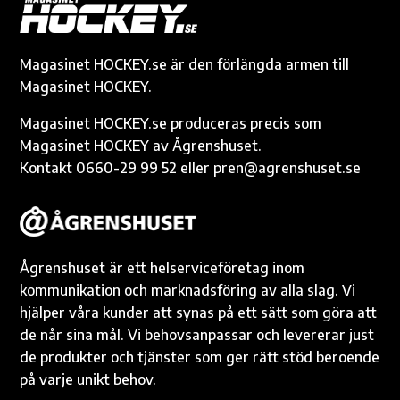
o
g
r
Li
A
e
o
er
n
p
k
k
p
Magasinet HOCKEY.se är den förlängda armen till
Magasinet HOCKEY.
Magasinet HOCKEY.se produceras precis som
Magasinet HOCKEY av Ågrenshuset.
Kontakt 0660-29 99 52 eller pren@agrenshuset.se
Ågrenshuset är ett helserviceföretag inom
kommunikation och marknadsföring av alla slag. Vi
hjälper våra kunder att synas på ett sätt som göra att
de når sina mål. Vi behovsanpassar och levererar just
de produkter och tjänster som ger rätt stöd beroende
på varje unikt behov.