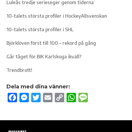
Luleås tredje serieseger genom tiderna
10-talets största profiler i HockeyAllsvenskan
10-talets största profiler i SHL
Björklöven först till 100 – rekord på gång
Går tåget för BIK Karlskoga ikväll?
Trendbrott!
Dela med dina vänner:
F
M
T
E
C
W
M
ac
es
w
m
o
h
es
e
se
it
ail
p
at
sa
b
n
te
y
s
g