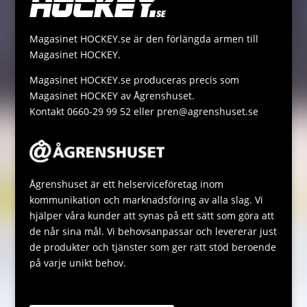
r
i
s
s
n
A
a
Magasinet HOCKEY.se är den förlängda armen till
k
p
g
Magasinet HOCKEY.
p
e
Magasinet HOCKEY.se produceras precis som
Magasinet HOCKEY av Ågrenshuset.
Kontakt 0660-29 99 52 eller pren@agrenshuset.se
Ågrenshuset är ett helserviceföretag inom
kommunikation och marknadsföring av alla slag. Vi
hjälper våra kunder att synas på ett sätt som göra att
de når sina mål. Vi behovsanpassar och levererar just
de produkter och tjänster som ger rätt stöd beroende
på varje unikt behov.