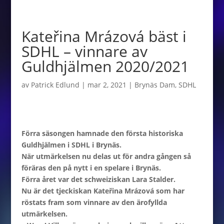
Kateřina Mrázová bäst i
SDHL – vinnare av
Guldhjälmen 2020/2021
av
Patrick Edlund
|
mar 2, 2021
|
Brynäs Dam
,
SDHL
Förra säsongen hamnade den första historiska
Guldhjälmen i SDHL i Brynäs.
När utmärkelsen nu delas ut för andra gången så
föräras den på nytt i en spelare i Brynäs.
Förra året var det schweiziskan Lara Stalder.
Nu är det tjeckiskan
Kateřina Mrázová
som har
röstats fram som vinnare av den ärofyllda
utmärkelsen.