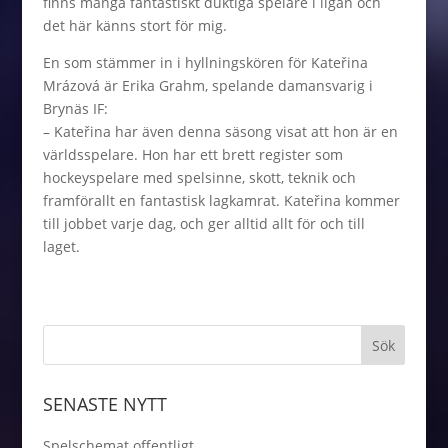
finns många fantastiskt duktiga spelare i ligan och
det här känns stort för mig.
En som stämmer in i hyllningskören för Kateřina
Mrázová är Erika Grahm, spelande damansvarig i
Brynäs IF:
– Kateřina har även denna säsong visat att hon är en
världsspelare. Hon har ett brett register som
hockeyspelare med spelsinne, skott, teknik och
framförallt en fantastisk lagkamrat. Kateřina kommer
till jobbet varje dag, och ger alltid allt för och till
laget.
SENASTE NYTT
Spelschemat offentligt