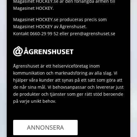
Magasinet HOCKEY.se är den förlängda armen till
k
p
g
Magasinet HOCKEY.
p
e
Magasinet HOCKEY.se produceras precis som
Magasinet HOCKEY av Ågrenshuset.
Kontakt 0660-29 99 52 eller pren@agrenshuset.se
Ågrenshuset är ett helserviceföretag inom
kommunikation och marknadsföring av alla slag. Vi
hjälper våra kunder att synas på ett sätt som göra att
de når sina mål. Vi behovsanpassar och levererar just
de produkter och tjänster som ger rätt stöd beroende
på varje unikt behov.
ANNONSERA