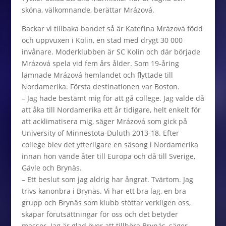
sköna, välkomnande, berättar Mrázová.
Backar vi tillbaka bandet så är Kateřina Mrázová född
och uppvuxen i Kolin, en stad med drygt 30 000
invånare. Moderklubben är SC Kolin och där började
Mrázová spela vid fem års ålder. Som 19-åring
lämnade Mrázová hemlandet och flyttade till
Nordamerika. Första destinationen var Boston.
– Jag hade bestämt mig för att gå college. Jag valde då
att åka till Nordamerika ett år tidigare, helt enkelt för
att acklimatisera mig, säger Mrázová som gick på
University of Minnestota-Duluth 2013-18. Efter
college blev det ytterligare en säsong i Nordamerika
innan hon vände åter till Europa och då till Sverige,
Gävle och Brynäs.
– Ett beslut som jag aldrig har ångrat. Tvärtom. Jag
trivs kanonbra i Brynäs. Vi har ett bra lag, en bra
grupp och Brynäs som klubb stöttar verkligen oss,
skapar förutsättningar för oss och det betyder
massor. Jag är glad över att tillhöra Brynäs, säger