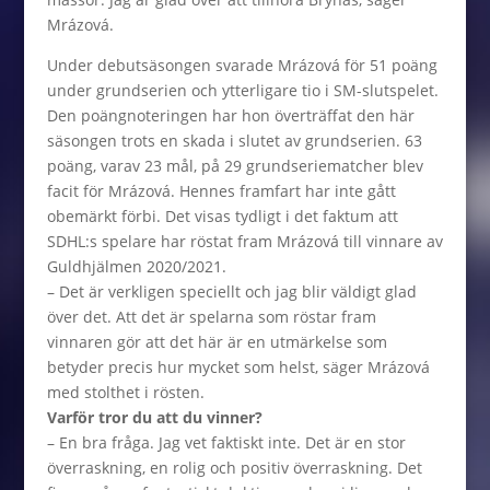
Mrázová.
Under debutsäsongen svarade Mrázová för 51 poäng
under grundserien och ytterligare tio i SM-slutspelet.
Den poängnoteringen har hon överträffat den här
säsongen trots en skada i slutet av grundserien. 63
poäng, varav 23 mål, på 29 grundseriematcher blev
facit för Mrázová. Hennes framfart har inte gått
obemärkt förbi. Det visas tydligt i det faktum att
SDHL:s spelare har röstat fram Mrázová till vinnare av
Guldhjälmen 2020/2021.
– Det är verkligen speciellt och jag blir väldigt glad
över det. Att det är spelarna som röstar fram
vinnaren gör att det här är en utmärkelse som
betyder precis hur mycket som helst, säger Mrázová
med stolthet i rösten.
Varför tror du att du vinner?
– En bra fråga. Jag vet faktiskt inte. Det är en stor
överraskning, en rolig och positiv överraskning. Det