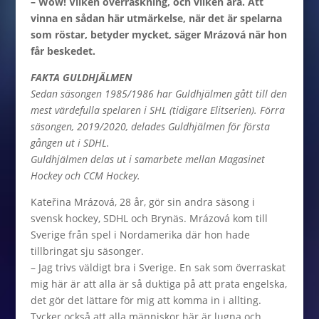
– Wow! Vilken överraskning, och vilken ära. Att
vinna en sådan här utmärkelse, när det är spelarna
som röstar, betyder mycket, säger
Mrázová när hon
får beskedet.
FAKTA GULDHJÄLMEN
Sedan säsongen 1985/1986 har Guldhjälmen gått till den
mest värdefulla spelaren i SHL (tidigare Elitserien). Förra
säsongen, 2019/2020, delades Guldhjälmen för första
gången ut i SDHL.
Guldhjälmen delas ut i samarbete mellan Magasinet
Hockey och CCM Hockey.
Kateřina Mrázová, 28 år, gör sin andra säsong i
svensk hockey, SDHL och Brynäs. Mrázová kom till
Sverige från spel i Nordamerika där hon hade
tillbringat sju säsonger.
– Jag trivs väldigt bra i Sverige. En sak som överraskat
mig här är att alla är så duktiga på att prata engelska,
det gör det lättare för mig att komma in i allting.
Tycker också att alla människor här är lugna och