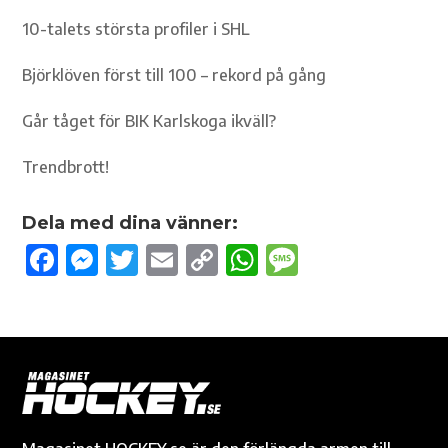
10-talets största profiler i SHL
Björklöven först till 100 – rekord på gång
Går tåget för BIK Karlskoga ikväll?
Trendbrott!
Dela med dina vänner:
F
M
T
E
C
W
M
ac
es
w
m
o
h
es
e
se
it
ail
p
at
sa
b
n
te
y
s
g
o
g
r
Li
A
e
o
er
n
p