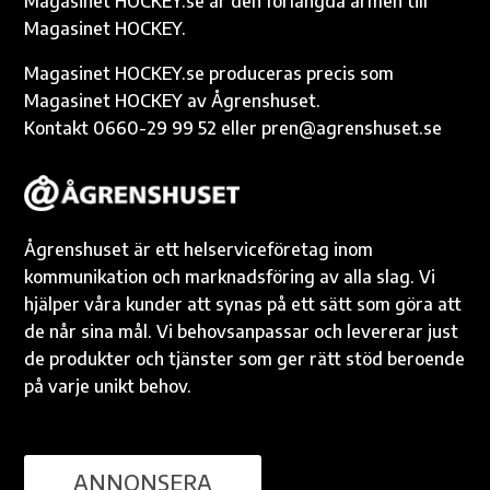
k
k
p
Magasinet HOCKEY.se är den förlängda armen till
Magasinet HOCKEY.
Magasinet HOCKEY.se produceras precis som
Magasinet HOCKEY av Ågrenshuset.
Kontakt 0660-29 99 52 eller pren@agrenshuset.se
Ågrenshuset är ett helserviceföretag inom
kommunikation och marknadsföring av alla slag. Vi
hjälper våra kunder att synas på ett sätt som göra att
de når sina mål. Vi behovsanpassar och levererar just
de produkter och tjänster som ger rätt stöd beroende
på varje unikt behov.
ANNONSERA