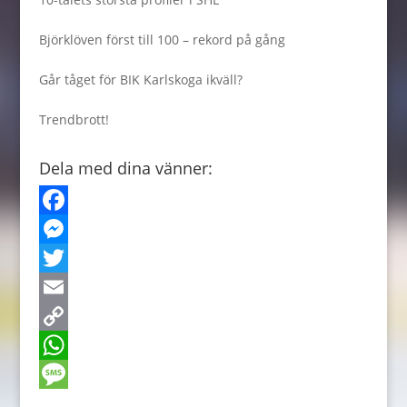
Björklöven först till 100 – rekord på gång
Går tåget för BIK Karlskoga ikväll?
Trendbrott!
Dela med dina vänner:
F
a
M
c
e
T
e
s
w
E
b
s
i
m
C
o
e
t
a
o
W
o
n
t
i
p
h
M