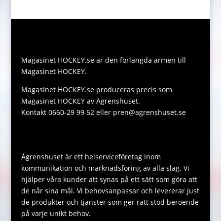
k
g
e
l
y
a
e
e
r
L
t
s
r
i
s
s
Magasinet HOCKEY.se är den förlängda armen till
n
A
a
Magasinet HOCKEY.
k
p
g
Magasinet HOCKEY.se produceras precis som
p
e
Magasinet HOCKEY av Ågrenshuset.
Kontakt 0660-29 99 52 eller pren@agrenshuset.se
Ågrenshuset är ett helserviceföretag inom
kommunikation och marknadsföring av alla slag. Vi
hjälper våra kunder att synas på ett sätt som göra att
de når sina mål. Vi behovsanpassar och levererar just
de produkter och tjänster som ger rätt stöd beroende
på varje unikt behov.