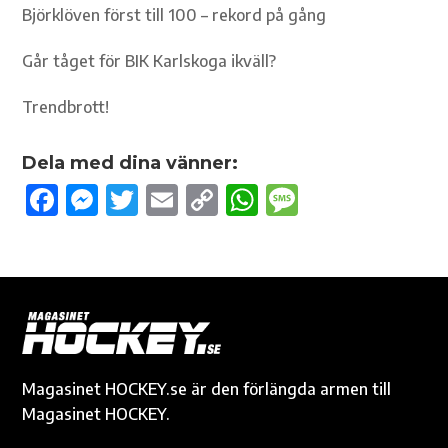
Björklöven först till 100 – rekord på gång
Går tåget för BIK Karlskoga ikväll?
Trendbrott!
Dela med dina vänner:
F
M
T
E
C
W
M
ac
es
w
m
o
h
es
e
se
it
ail
p
at
sa
b
n
te
y
s
g
o
g
r
Li
A
e
o
er
n
p
k
k
p
Magasinet HOCKEY.se är den förlängda armen till
Magasinet HOCKEY.