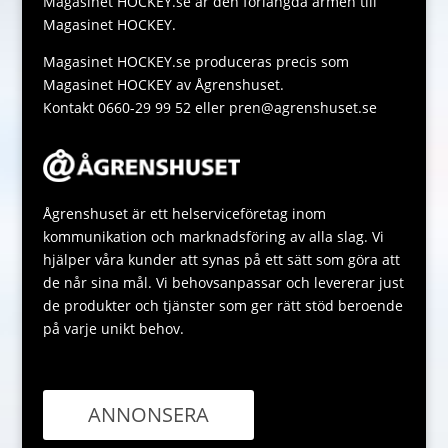
Magasinet HOCKEY.se är den förlängda armen till
k
p
g
Magasinet HOCKEY.
p
e
Magasinet HOCKEY.se produceras precis som
Magasinet HOCKEY av Ågrenshuset.
Kontakt 0660-29 99 52 eller pren@agrenshuset.se
Ågrenshuset är ett helserviceföretag inom
kommunikation och marknadsföring av alla slag. Vi
hjälper våra kunder att synas på ett sätt som göra att
de når sina mål. Vi behovsanpassar och levererar just
de produkter och tjänster som ger rätt stöd beroende
på varje unikt behov.
ANNONSERA