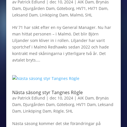
av
Patrick Edlund
|
dec 10, 2024
|
AIK Dam
,
Brynäs
Dam
,
Djurgården Dam
,
Göteborg
,
HV71
,
HV71 Dam
,
Leksand Dam
,
Linköping Dam
,
Malmö
,
SHL
HV 71 har sökt efter en ny General Manager. Nu har
man hittat personen – i Malmö. Det blir Björn
Liljander som kliver in i rollen. Liljander har varit
sportchef i Malmö Redhawks sedan 2022 och hade
kontrakt med skåningarna i ytterligare två år. Det
avtalet bryts....
Nästa säsong styr Tangnes Rögle
av
Patrick Edlund
|
dec 10, 2024
|
AIK Dam
,
Brynäs
Dam
,
Djurgården Dam
,
Göteborg
,
HV71 Dam
,
Leksand
Dam
,
Linköping Dam
,
Rögle
,
SHL
Nästa säsong kommer det ske förändringar på