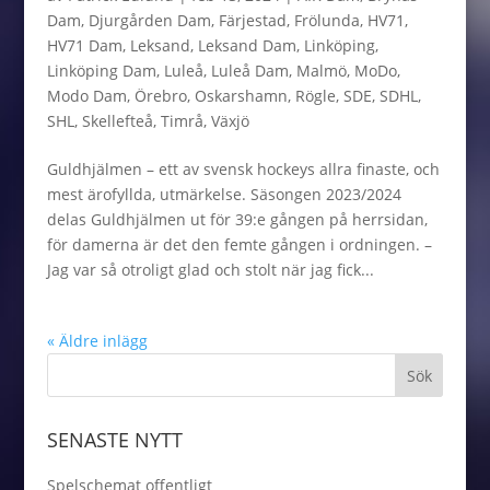
Dam
,
Djurgården Dam
,
Färjestad
,
Frölunda
,
HV71
,
HV71 Dam
,
Leksand
,
Leksand Dam
,
Linköping
,
Linköping Dam
,
Luleå
,
Luleå Dam
,
Malmö
,
MoDo
,
Modo Dam
,
Örebro
,
Oskarshamn
,
Rögle
,
SDE
,
SDHL
,
SHL
,
Skellefteå
,
Timrå
,
Växjö
Guldhjälmen – ett av svensk hockeys allra finaste, och
mest ärofyllda, utmärkelse. Säsongen 2023/2024
delas Guldhjälmen ut för 39:e gången på herrsidan,
för damerna är det den femte gången i ordningen. –
Jag var så otroligt glad och stolt när jag fick...
« Äldre inlägg
SENASTE NYTT
Spelschemat offentligt