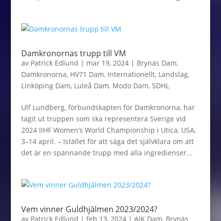
Damkronornas trupp till VM
av
Patrick Edlund
|
mar 19, 2024
|
Brynäs Dam
,
Damkronorna
,
HV71 Dam
,
Internationellt
,
Landslag
,
Linköping Dam
,
Luleå Dam
,
Modo Dam
,
SDHL
Ulf Lundberg, förbundskapten för Damkronorna, har
tagit ut truppen som ska representera Sverige vid
2024 IIHF Women’s World Championship i Utica, USA,
3–14 april. – Istället för att säga det självklara om att
det är en spännande trupp med alla ingredienser...
Vem vinner Guldhjälmen 2023/2024?
av
Patrick Edlund
|
feb 13, 2024
|
AIK Dam
,
Brynäs