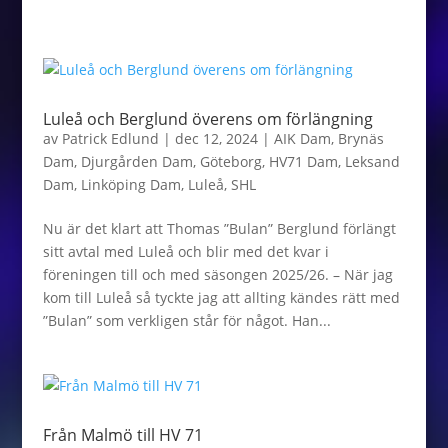
Luleå och Berglund överens om förlängning
av
Patrick Edlund
|
dec 12, 2024
|
AIK Dam
,
Brynäs
Dam
,
Djurgården Dam
,
Göteborg
,
HV71 Dam
,
Leksand
Dam
,
Linköping Dam
,
Luleå
,
SHL
Nu är det klart att Thomas ”Bulan” Berglund förlängt
sitt avtal med Luleå och blir med det kvar i
föreningen till och med säsongen 2025/26. – När jag
kom till Luleå så tyckte jag att allting kändes rätt med
”Bulan” som verkligen står för något. Han...
Från Malmö till HV 71