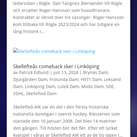
ledarsidan i Rögle. Dan Tangnes återvänder till Rögle
och ersätter Roger Hansson som huvudtränare.
Kontraktet är skrivit över tre säsonger. Roger Hansson
kom tillbaka till Rögle 2023/2024 och har tidigare en
lång historik i...
Skellefteås comeback sker i Linköping
av
Patrick Edlund
|
jun 13, 2024
|
Brynäs Dam
,
Djurgården Dam
,
Frölunda Dam
,
HV71 Dam
,
Leksand
Dam
,
Linköping Dam
,
Luleå Dam
,
Modo Dam
,
SDE
,
SDHL
,
Skellefteå Dam
Skellefteå AIK var en del i den första historiska
nationella damligan i svensk hockey, Riksserien som
startade den 16 januari 2008. Det blev 14 matcher
den gången. Till hösten blir det fler. Efter ett lyckat
kvalspel i våras är Skellefteå AIK ett av de tio lagen i...