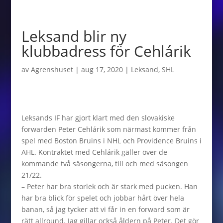
Leksand blir ny
klubbadress för Cehlárik
av
Agrenshuset
|
aug 17, 2020
|
Leksand
,
SHL
Leksands IF har gjort klart med den slovakiske
forwarden Peter Cehlárik som närmast kommer från
spel med Boston Bruins i NHL och Providence Bruins i
AHL. Kontraktet med Cehlárik gäller över de
kommande två säsongerna, till och med säsongen
21/22.
– Peter har bra storlek och är stark med pucken. Han
har bra blick för spelet och jobbar hårt över hela
banan, så jag tycker att vi får in en forward som är
rätt allround. Jag gillar också åldern på Peter. Det gör