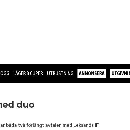
LOGG
LÄGER & CUPER
UTRUSTNING
ANNONSERA
UTGIVNI
med duo
ar båda två förlängt avtalen med Leksands IF.