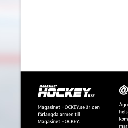
Ågr
Magasinet HOCKEY.se är den
hel
förlängda armen till
kom
Magasinet HOCKEY.
mark