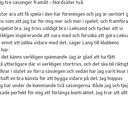
sig tre säsonger framåt – Nordsäter två.
stor ära att få spela i den här föreningen och jag är oerhört 
nns som att jag tar för mig mer och mer i spelet, och framföra
spelat bra. Jag trivs väldigt bra i Leksand och tycker att vi
rkligen inspirerande att vara med och försöka att göra Leks
am emot att jobba vidare med det, säger Lang till klubbens
 här:
 det känns verkligen spännande. Jag är glad att ha fått
å ytterligare där vi verkligen stortrivs, och det ska bli riktig
 allvar i slutet av förra säsongen och sedan har jag varit kvar 
 haft en bra känsla för att bygga vidare på det. Jag hoppas
steg här under de kommande två säsongerna. Både jag och tje
sade perfekt för mig att förlänga kontraktet. Jag tror att allt