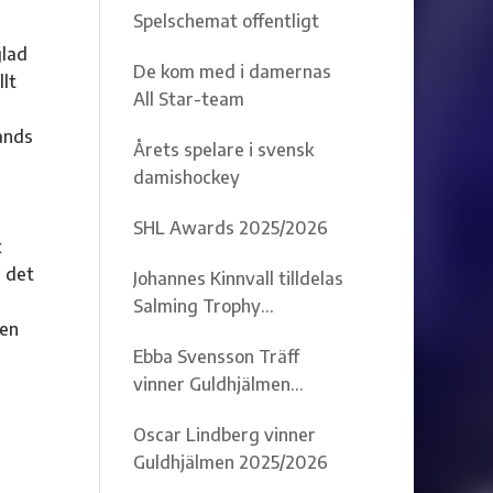
Spelschemat offentligt
glad
De kom med i damernas
llt
All Star-team
ands
Årets spelare i svensk
damishockey
SHL Awards 2025/2026
t
i det
Johannes Kinnvall tilldelas
Salming Trophy
jen
2025/2026
Ebba Svensson Träff
vinner Guldhjälmen
2025/2026
Oscar Lindberg vinner
Guldhjälmen 2025/2026