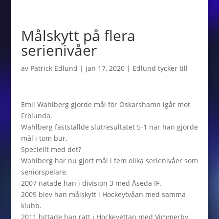
Målskytt på flera
serienivåer
av
Patrick Edlund
|
jan 17, 2020
|
Edlund tycker till
Emil Wahlberg gjorde mål för Oskarshamn igår mot
Frölunda.
Wahlberg fastställde slutresultatet 5-1 när han gjorde
mål i tom bur.
Speciellt med det?
Wahlberg har nu gjort mål i fem olika serienivåer som
seniorspelare.
2007 nätade han i division 3 med Åseda IF.
2009 blev han målskytt i Hockeytvåan med samma
klubb.
2011 hittade han rätt i Hockeyettan med Vimmerby.