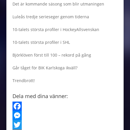
Det är kommande säsong som blir utmaningen
Luleås tredje serieseger genom tiderna
10-talets största profiler i HockeyAllsvenskan
10-talets största profiler i SHL
Björklöven först till 100 – rekord på gång
Går tåget för BIK Karlskoga ikväll?
Trendbrott!
Dela med dina vänner:
F
a
M