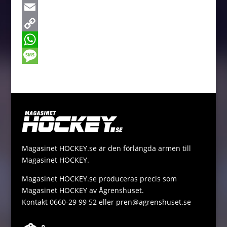
c
e
T
e
s
w
E
b
s
i
m
C
o
e
t
a
o
W
o
n
t
i
p
h
M
k
g
e
l
y
a
e
e
r
L
t
s
r
i
s
s
n
A
a
Magasinet HOCKEY.se är den förlängda armen till
k
p
g
Magasinet HOCKEY.
p
e
Magasinet HOCKEY.se produceras precis som
Magasinet HOCKEY av Ågrenshuset.
Kontakt 0660-29 99 52 eller pren@agrenshuset.se