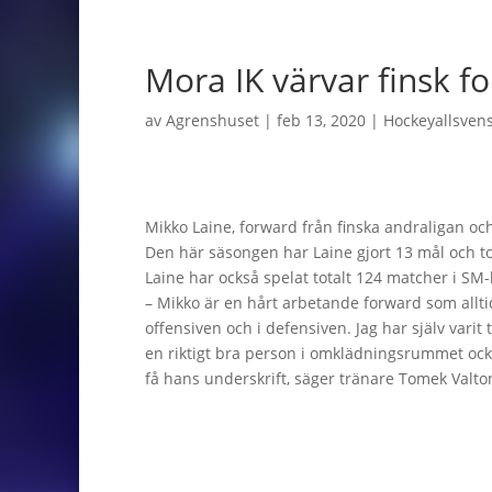
Mora IK värvar finsk f
av
Agrenshuset
|
feb 13, 2020
|
Hockeyallsven
Mikko Laine, forward från finska andraligan oc
Den här säsongen har Laine gjort 13 mål och 
Laine har också spelat totalt 124 matcher i SM-l
– Mikko är en hårt arbetande forward som alltid
offensiven och i defensiven. Jag har själv vari
en riktigt bra person i omklädningsrummet också
få hans underskrift, säger tränare Tomek Valto