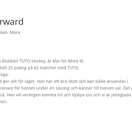
orward
skan
,
Mora
h klubben TUTO Hockey, är klar för Mora IK.
totalt 25 poäng på 42 matcher med TUTO.
iiga.
 ger allt för laget. Han har ett bra skott och kan både användas i
t tränare för honom under en säsong och känner till honom väl. Det 
. Han vill verkligen komma hit och hjälpa oss och vi är jätteglada 
nen.