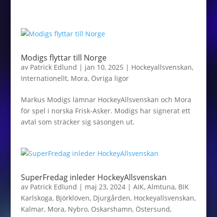
Modigs flyttar till Norge
av
Patrick Edlund
|
jan 10, 2025
|
Hockeyallsvenskan
,
Internationellt
,
Mora
,
Övriga ligor
Markus Modigs lämnar HockeyAllsvenskan och Mora
för spel i norska Frisk-Asker. Modigs har signerat ett
avtal som sträcker sig säsongen ut.
SuperFredag inleder HockeyAllsvenskan
av
Patrick Edlund
|
maj 23, 2024
|
AIK
,
Almtuna
,
BIK
Karlskoga
,
Björklöven
,
Djurgården
,
Hockeyallsvenskan
,
Kalmar
,
Mora
,
Nybro
,
Oskarshamn
,
Östersund
,