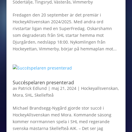
Södertälje
,
Tingsryd
,
Västerås
,
Vimmerby
Fredagen den 20 september är det premiär i
HockeyAllsvenskan 2024/2025. Med andra ord
rivstartar ligan med en SuperFredag. Oskarshamn
som degraderats från SHL startar hemma mot
Djurgården, nedsläpp 18:00. Nykomlingen från
Hockeyettan, Vimmerby, börjar på hemmaplan mot...
Succéspelaren presenterad
av
Patrick Edlund
|
maj 21, 2024
|
Hockeyallsvenskan
,
Mora
,
SHL
,
Skellefteå
Michael Brandsegg-Nygård gjorde stor succé i
HockeyAllsvenskan med Mora. Kommande säsong
kommer norrmannen spela i SHL med regerande
svenska mästarna Skellefteå AIK. – Det ser jag