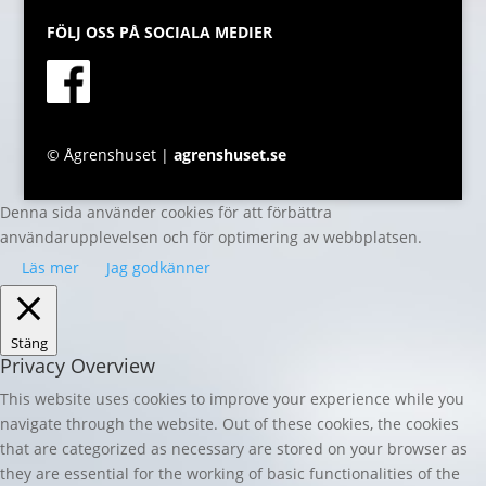
FÖLJ OSS PÅ SOCIALA MEDIER
© Ågrenshuset |
agrenshuset.se
Denna sida använder cookies för att förbättra
användarupplevelsen och för optimering av webbplatsen.
Läs mer
Jag godkänner
Stäng
Privacy Overview
This website uses cookies to improve your experience while you
navigate through the website. Out of these cookies, the cookies
that are categorized as necessary are stored on your browser as
they are essential for the working of basic functionalities of the