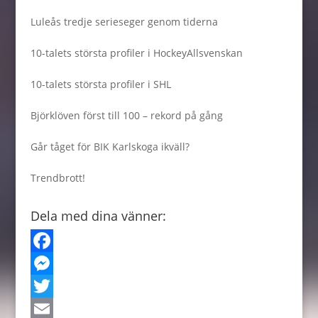
Luleås tredje serieseger genom tiderna
10-talets största profiler i HockeyAllsvenskan
10-talets största profiler i SHL
Björklöven först till 100 – rekord på gång
Går tåget för BIK Karlskoga ikväll?
Trendbrott!
Dela med dina vänner:
F
a
M
c
e
T