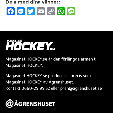
Dela med dina vänner:
F
M
T
E
C
W
M
ac
es
w
m
o
h
es
e
se
it
ail
p
at
sa
b
n
te
y
s
g
o
g
r
Li
A
e
o
er
n
p
k
k
p
Magasinet HOCKEY.se är den förlängda armen till
Magasinet HOCKEY.
Magasinet HOCKEY.se produceras precis som
Magasinet HOCKEY av Ågrenshuset.
Kontakt 0660-29 99 52 eller pren@agrenshuset.se