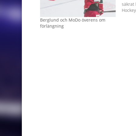
säkrat 
Hockey
del stå
Berglund och MoDo överens om
Kvalse
förlängning
Väsby o
kring 
avslut