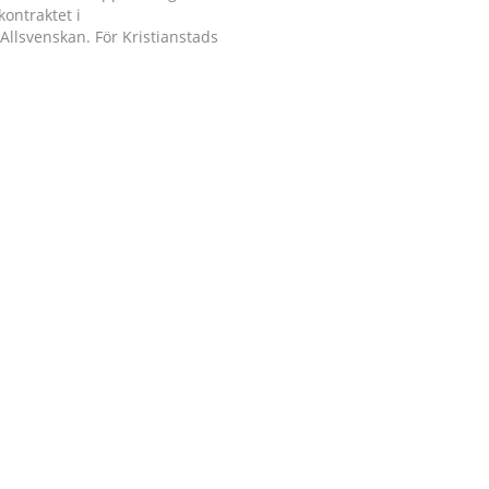
kontraktet i
Allsvenskan. För Kristianstads
r det nu klart att det blir spel i
rien tillsammans med AIK,
ch ytterligare tre lag. I övrigt
HockeyAllsvenskan – där den
ande omgången spelas på…