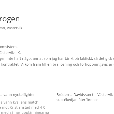
trogen
kan
,
Västervik
romsistens.
sterviks IK.
gen inte haft något annat som jag har tänkt på faktiskt, så det gick 
 kontraktet. Vi kom fram till en bra lösning och förhoppningsvis ä
a vann nyckelfighten
Bröderna Davidsson till Västervik 
succékedjan återförenas
a vann kvällens match
mot Kristianstad med 4-0
rmed så har upplänningarna