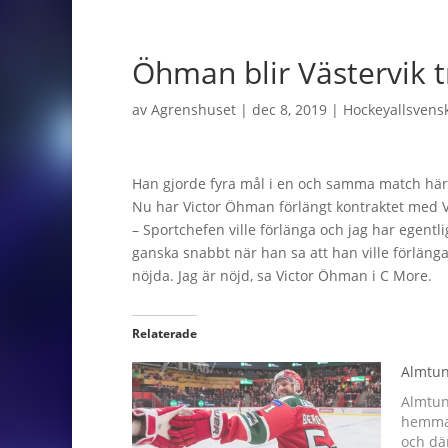
Öhman blir Västervik 
av
Agrenshuset
|
dec 8, 2019
|
Hockeyallsvens
Han gjorde fyra mål i en och samma match hä
Nu har Victor Öhman förlängt kontraktet med Vä
– Sportchefen ville förlänga och jag har egentli
ganska snabbt när han sa att han ville förlänga
nöjda. Jag är nöjd, sa Victor Öhman i C More.
Relaterade
Almtun
Almtun
hemma 
och dä