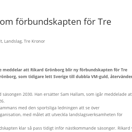
som förbundskapten för Tre
lt
,
Landslag
,
Tre Kronor
 meddelar att Rikard Grönborg blir ny förbundskapten för Tre
önborg, som tidigare lett Sverige till dubbla VM-guld, återvände
ed säsongen 2030. Han ersätter Sam Hallam, som igår meddelade at
26.
llsammans med den sportsliga ledningen att se över
ganisation, med målet att utveckla landslagsverksamheten för
undskapten klar så pass tidigt inför nästkommande säsonger. Rikard 