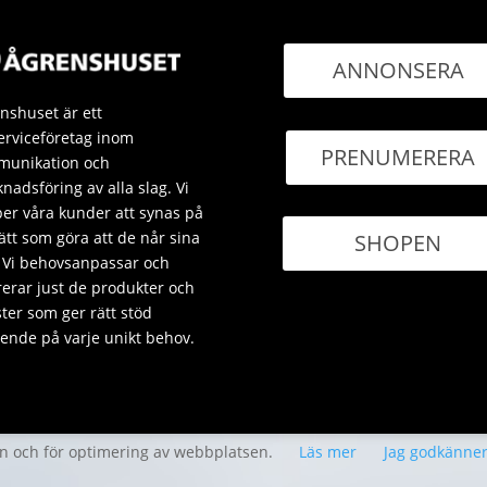
ANNONSERA
nshuset är ett
erviceföretag inom
PRENUMERERA
unikation och
nadsföring av alla slag. Vi
per våra kunder att synas på
sätt som göra att de når sina
SHOPEN
 Vi behovsanpassar och
rerar just de produkter och
ster som ger rätt stöd
ende på varje unikt behov.
en och för optimering av webbplatsen.
Läs mer
Jag godkänne