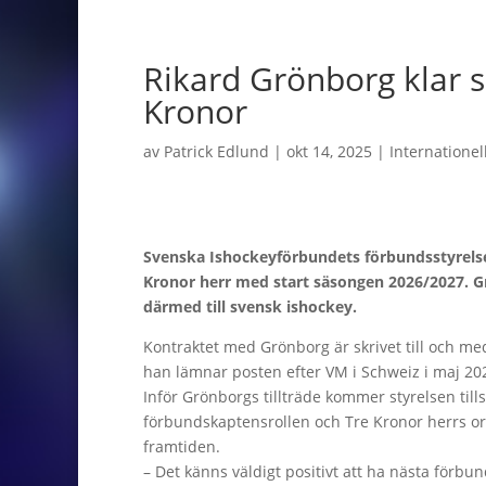
Rikard Grönborg klar 
Kronor
av
Patrick Edlund
|
okt 14, 2025
|
Internationel
Svenska Ishockeyförbundets förbundsstyrelse
Kronor herr med start säsongen 2026/2027. Gr
därmed till svensk ishockey.
Kontraktet med Grönborg är skrivet till och m
han lämnar posten efter VM i Schweiz i maj 20
Inför Grönborgs tillträde kommer styrelsen ti
förbundskaptensrollen och Tre Kronor herrs or
framtiden.
– Det känns väldigt positivt att ha nästa förb