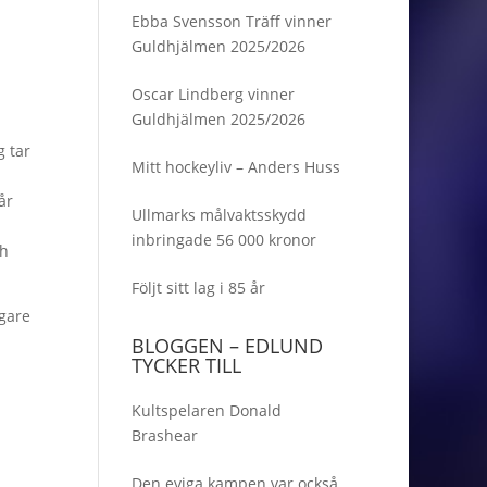
Ebba Svensson Träff vinner
Guldhjälmen 2025/2026
Oscar Lindberg vinner
Guldhjälmen 2025/2026
g tar
Mitt hockeyliv – Anders Huss
år
Ullmarks målvaktsskydd
inbringade 56 000 kronor
ch
Följt sitt lag i 85 år
igare
BLOGGEN – EDLUND
TYCKER TILL
Kultspelaren Donald
Brashear
Den eviga kampen var också