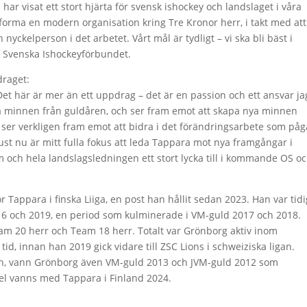
har visat ett stort hjärta för svensk ishockey och landslaget i våra
ill forma en modern organisation kring Tre Kronor herr, i takt med att
 nyckelperson i det arbetet. Vårt mål är tydligt – vi ska bli bäst i
f Svenska Ishockeyförbundet.
draget:
Det här är mer än ett uppdrag – det är en passion och ett ansvar ja
a minnen från guldåren, och ser fram emot att skapa nya minnen
ser verkligen fram emot att bidra i det förändringsarbete som påg
ust nu är mitt fulla fokus att leda Tappara mot nya framgångar i
m och hela landslagsledningen ett stort lycka till i kommande OS o
ör Tappara i finska Liiga, en post han hållit sedan 2023. Han var tid
16 och 2019, en period som kulminerade i VM-guld 2017 och 2018.
m 20 herr och Team 18 herr. Totalt var Grönborg aktiv inom
s tid, innan han 2019 gick vidare till ZSC Lions i schweiziska ligan.
n, vann Grönborg även VM-guld 2013 och JVM-guld 2012 som
el vanns med Tappara i Finland 2024.