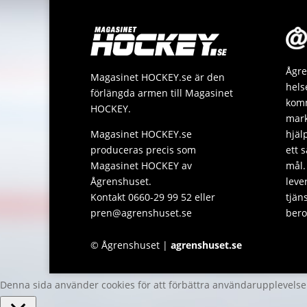
Ågre
Magasinet HOCKEY.se är den
hels
förlängda armen till Magasinet
komm
HOCKEY.
mark
Magasinet HOCKEY.se
hjäl
produceras precis som
ett 
Magasinet HOCKEY av
mål.
Ågrenshuset.
leve
Kontakt 0660-29 99 52 eller
tjän
pren@agrenshuset.se
bero
© Ågrenshuset |
agrenshuset.se
Denna sida använder cookies för att förbättra användarupplevels