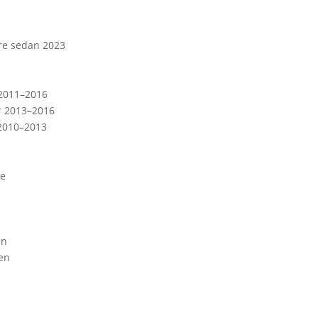
re sedan 2023
 2011–2016
r 2013–2016
2010–2013
de
en
en