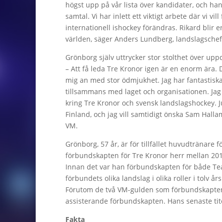
högst upp på vår lista över kandidater, och han 
samtal. Vi har inlett ett viktigt arbete där vi v
internationell ishockey förändras. Rikard blir en
världen, säger Anders Lundberg, landslagsche
Grönborg själv uttrycker stor stolthet över upp
– Att få leda Tre Kronor igen är en enorm ära. 
mig an med stor ödmjukhet. Jag har fantastisk
tillsammans med laget och organisationen. Jag 
kring Tre Kronor och svensk landslagshockey. J
Finland, och jag vill samtidigt önska Sam Halla
VM.
Grönborg, 57 år, är för tillfället huvudtränare f
förbundskapten för Tre Kronor herr mellan 20
Innan det var han förbundskapten för både Tea
förbundets olika landslag i olika roller i tolv år
Förutom de två VM-gulden som förbundskapte
assisterande förbundskapten. Hans senaste tit
Fakta