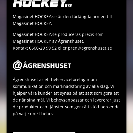
r
i
s
s
n
A
a
Magasinet HOCKEY.se är den förlängda armen till
k
p
g
Magasinet HOCKEY.
p
e
Magasinet HOCKEY.se produceras precis som
Magasinet HOCKEY av Ågrenshuset.
Kontakt 0660-29 99 52 eller pren@agrenshuset.se
Ågrenshuset är ett helserviceföretag inom
kommunikation och marknadsföring av alla slag. Vi
hjälper våra kunder att synas på ett sätt som göra att
de når sina mål. Vi behovsanpassar och levererar just
de produkter och tjänster som ger rätt stöd beroende
på varje unikt behov.