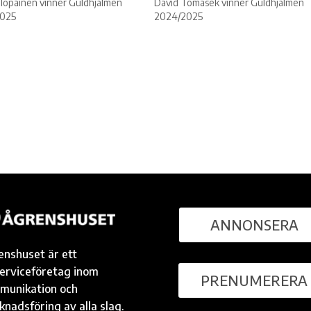
olopainen vinner Guldhjälmen
David Tomasek vinner Guldhjälmen
025
2024/2025
ANNONSERA
enshuset är ett
serviceföretag inom
PRENUMERERA
munikation och
nadsföring av alla slag.