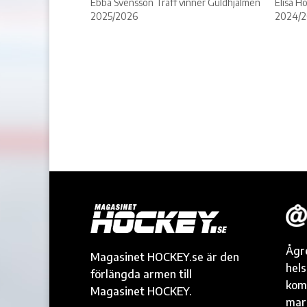
Ebba Svensson Träff vinner Guldhjälmen
Elisa H
2025/2026
2024/2
Ågr
Magasinet HOCKEY.se är den
hel
förlängda armen till
kom
Magasinet HOCKEY.
mark