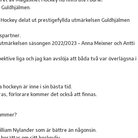
 Guldhjälmen.
Hockey delat ut prestigefyllda utmärkelsen Guldhjälmen
spartner.
 utmärkelsen säsongen 2022/2023 – Anna Meixner och Antti
ktive liga och jag kan avslöja att båda två var överlägsna i
a hockeyn är inne i sin bästa tid.
as, förlorare kommer det också att finnas.
nummer?
illiam Nylander som är bättre än någonsin.
berättar om sitt hockeyliv.