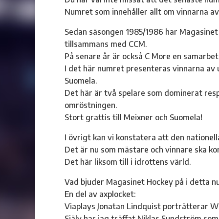
Numret som innehåller allt om vinnarna av
Sedan säsongen 1985/1986 har Magasinet 
tillsammans med CCM.
På senare år är också C More en samarbet
I det här numret presenteras vinnarna av
Suomela.
Det här är två spelare som dominerat respe
omröstningen.
Stort grattis till Meixner och Suomela!
I övrigt kan vi konstatera att den nationell
Det är nu som mästare och vinnare ska kor
Det här liksom till i idrottens värld.
Vad bjuder Magasinet Hockey på i detta 
En del av axplocket:
Viaplays Jonatan Lindquist porträtterar W
Själv har jag träffat Niklas Sundström som 