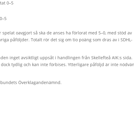
tat 0–5
 0–5
r spelat oavgjort så ska de anses ha förlorat med 5–0, med stöd av
vriga påföljder. Totalt rör det sig om tio poäng som dras av i SDHL-
n inget avsiktligt uppsåt i handlingen från Skellefteå AIK:s sida.
ock tydlig och kan inte förbises. Ytterligare påföljd är inte nödvän
yförbundets Överklagandenämnd.