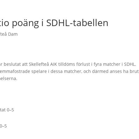
tio poäng i SDHL-tabellen
fteå Dam
eslutat att Skellefteå AIK tilldöms förlust i fyra matcher i SDHL.
hemmafostrade spelare i dessa matcher, och därmed anses ha brut
melserna.
tat 0–5
 0–5