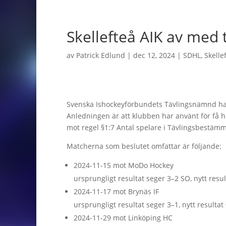
Skellefteå AIK av med 
av
Patrick Edlund
|
dec 12, 2024
|
SDHL
,
Skelle
Svenska Ishockeyförbundets Tävlingsnämnd har b
Anledningen är att klubben har använt för få 
mot regel §1:7 Antal spelare i Tävlingsbestäm
Matcherna som beslutet omfattar är följande:
2024-11-15 mot MoDo Hockey
ursprungligt resultat seger 3–2 SO, nytt resul
2024-11-17 mot Brynäs IF
ursprungligt resultat seger 3–1, nytt resultat
2024-11-29 mot Linköping HC