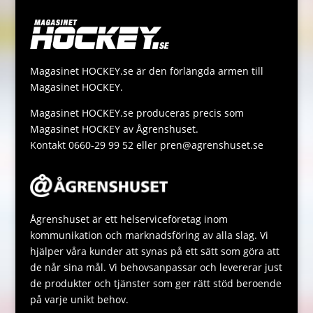
e
r
L
t
s
r
i
s
s
n
A
a
Magasinet HOCKEY.se är den förlängda armen till
k
p
g
Magasinet HOCKEY.
p
e
Magasinet HOCKEY.se produceras precis som
Magasinet HOCKEY av Ågrenshuset.
Kontakt 0660-29 99 52 eller pren@agrenshuset.se
Ågrenshuset är ett helserviceföretag inom
kommunikation och marknadsföring av alla slag. Vi
hjälper våra kunder att synas på ett sätt som göra att
de når sina mål. Vi behovsanpassar och levererar just
de produkter och tjänster som ger rätt stöd beroende
på varje unikt behov.