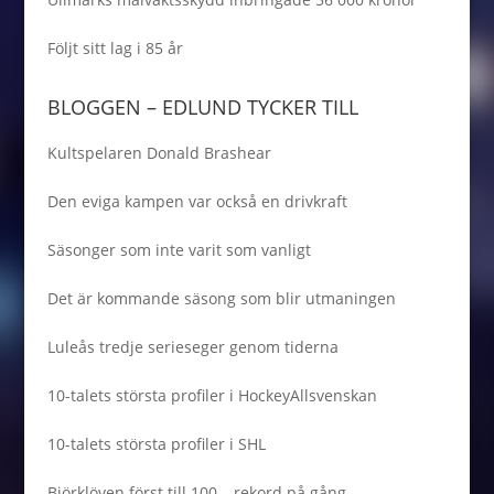
Följt sitt lag i 85 år
BLOGGEN – EDLUND TYCKER TILL
Kultspelaren Donald Brashear
Den eviga kampen var också en drivkraft
Säsonger som inte varit som vanligt
Det är kommande säsong som blir utmaningen
Luleås tredje serieseger genom tiderna
10-talets största profiler i HockeyAllsvenskan
10-talets största profiler i SHL
Björklöven först till 100 – rekord på gång