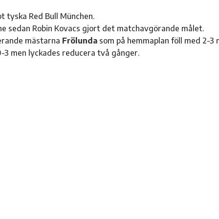
ot tyska Red Bull München.
e sedan Robin Kovacs gjort det matchavgörande målet.
gerande mästarna
Frölunda
som på hemmaplan föll med 2-3 
0-3 men lyckades reducera två gånger.