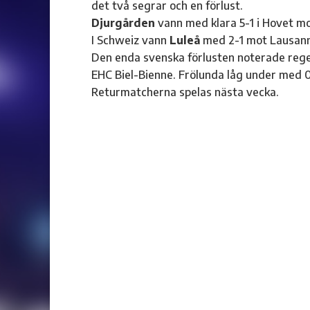
det två segrar och en förlust.
Djurgården
vann med klara 5-1 i Hovet m
I Schweiz vann
Luleå
med 2-1 mot Lausann
Den enda svenska förlusten noterade re
EHC Biel-Bienne. Frölunda låg under med 
Returmatcherna spelas nästa vecka.