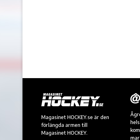
Ågr
Magasinet HOCKEY.se är den
hel
förlängda armen till
kom
Magasinet HOCKEY.
mark