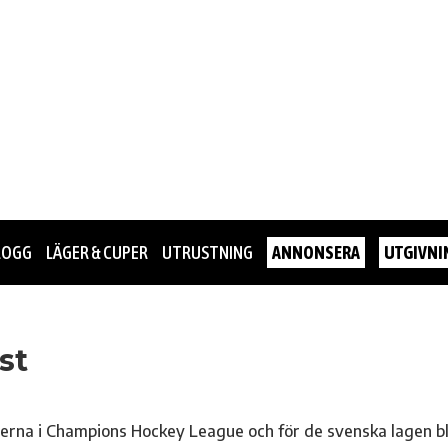
LOGG
LÄGER & CUPER
UTRUSTNING
ANNONSERA
UTGIVNI
st
cherna i Champions Hockey League och för de svenska lagen b