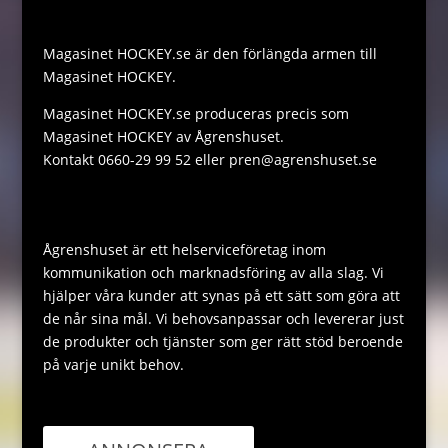
r
i
s
s
Magasinet HOCKEY.se är den förlängda armen till
n
A
a
Magasinet HOCKEY.
k
p
g
Magasinet HOCKEY.se produceras precis som
p
e
Magasinet HOCKEY av Ågrenshuset.
Kontakt 0660-29 99 52 eller pren@agrenshuset.se
Ågrenshuset är ett helserviceföretag inom
kommunikation och marknadsföring av alla slag. Vi
hjälper våra kunder att synas på ett sätt som göra att
de når sina mål. Vi behovsanpassar och levererar just
de produkter och tjänster som ger rätt stöd beroende
på varje unikt behov.