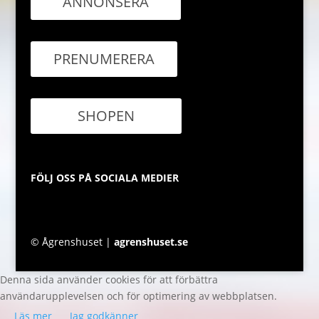
ANNONSERA
PRENUMERERA
SHOPEN
FÖLJ OSS PÅ SOCIALA MEDIER
© Ågrenshuset |
agrenshuset.se
Denna sida använder cookies för att förbättra
användarupplevelsen och för optimering av webbplatsen.
Läs mer
Jag godkänner