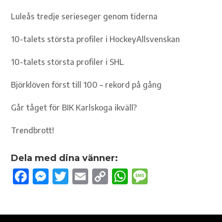
Luleås tredje serieseger genom tiderna
10-talets största profiler i HockeyAllsvenskan
10-talets största profiler i SHL
Björklöven först till 100 – rekord på gång
Går tåget för BIK Karlskoga ikväll?
Trendbrott!
Dela med dina vänner:
F
M
T
E
C
W
M
ac
es
w
m
o
h
es
e
se
it
ail
p
at
sa