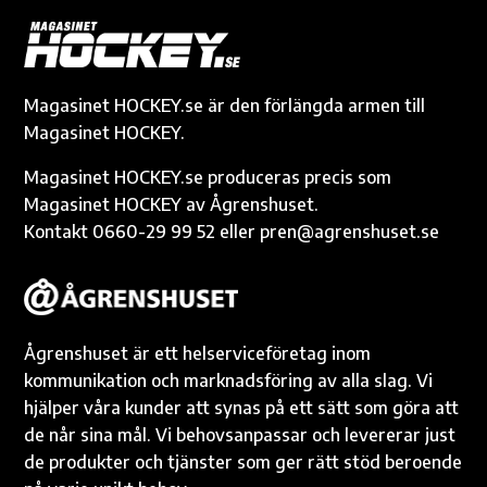
b
n
te
y
s
g
o
g
r
Li
A
e
o
er
n
p
k
k
p
Magasinet HOCKEY.se är den förlängda armen till
Magasinet HOCKEY.
Magasinet HOCKEY.se produceras precis som
Magasinet HOCKEY av Ågrenshuset.
Kontakt 0660-29 99 52 eller pren@agrenshuset.se
Ågrenshuset är ett helserviceföretag inom
kommunikation och marknadsföring av alla slag. Vi
hjälper våra kunder att synas på ett sätt som göra att
de når sina mål. Vi behovsanpassar och levererar just
de produkter och tjänster som ger rätt stöd beroende