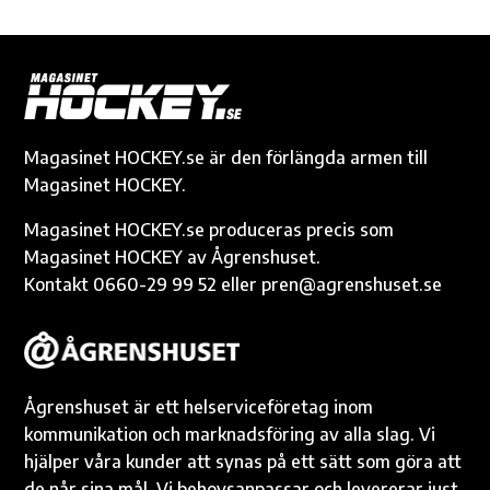
e
se
it
ail
p
at
sa
b
n
te
y
s
g
o
g
r
Li
A
e
o
er
n
p
k
k
p
Magasinet HOCKEY.se är den förlängda armen till
Magasinet HOCKEY.
Magasinet HOCKEY.se produceras precis som
Magasinet HOCKEY av Ågrenshuset.
Kontakt 0660-29 99 52 eller pren@agrenshuset.se
Ågrenshuset är ett helserviceföretag inom
kommunikation och marknadsföring av alla slag. Vi
hjälper våra kunder att synas på ett sätt som göra att
de når sina mål. Vi behovsanpassar och levererar just