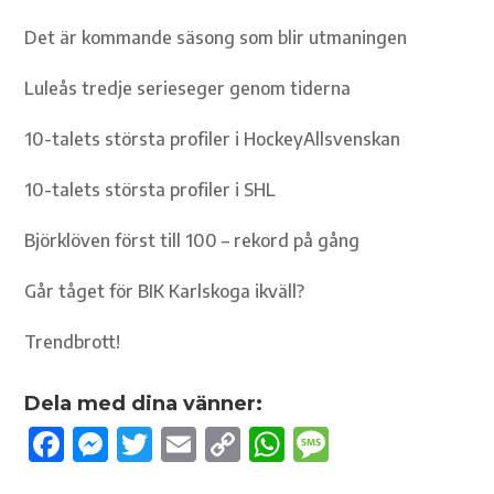
Det är kommande säsong som blir utmaningen
Luleås tredje serieseger genom tiderna
10-talets största profiler i HockeyAllsvenskan
10-talets största profiler i SHL
Björklöven först till 100 – rekord på gång
Går tåget för BIK Karlskoga ikväll?
Trendbrott!
Dela med dina vänner:
F
M
T
E
C
W
M
ac
es
w
m
o
h
es