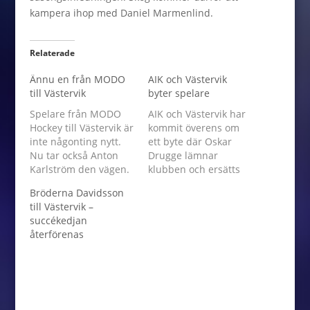
kampera ihop med Daniel Marmenlind.
Relaterade
Ännu en från MODO
AIK och Västervik
till Västervik
byter spelare
Spelare från MODO
AIK och Västervik har
Hockey till Västervik är
kommit överens om
inte någonting nytt.
ett byte där Oskar
Nu tar också Anton
Drugge lämnar
Karlström den vägen.
klubben och ersätts
Forwarden kommer
av Alexis Binner från
Bröderna Davidsson
att spela i Västervik
Västervik. Alexis
till Västervik –
resterande del av
Binner ser fram emot
succékedjan
säsongen.
att stifta bekantskap
återförenas
med sin nya
klubbadress: – Det ska
bli jättekul att få
komma till AIK. Jag ser
det som en stor chans
och…