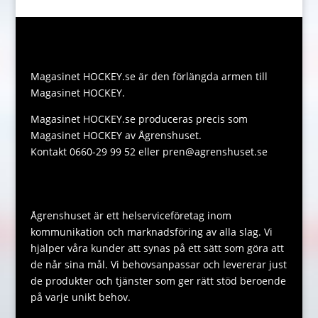
k
g
e
l
y
a
e
e
r
L
t
s
r
i
s
s
Magasinet HOCKEY.se är den förlängda armen till
n
A
a
Magasinet HOCKEY.
k
p
g
Magasinet HOCKEY.se produceras precis som
p
e
Magasinet HOCKEY av Ågrenshuset.
Kontakt 0660-29 99 52 eller pren@agrenshuset.se
Ågrenshuset är ett helserviceföretag inom
kommunikation och marknadsföring av alla slag. Vi
hjälper våra kunder att synas på ett sätt som göra att
de når sina mål. Vi behovsanpassar och levererar just
de produkter och tjänster som ger rätt stöd beroende
på varje unikt behov.