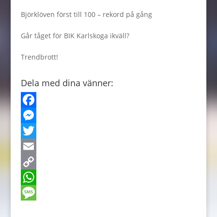
Björklöven först till 100 – rekord på gång
Går tåget för BIK Karlskoga ikväll?
Trendbrott!
Dela med dina vänner:
F
a
M
c
e
T
e
s
w
E
b
s
i
m
C
o
e
t
a
o
W
o
n
t
i
p
h
M