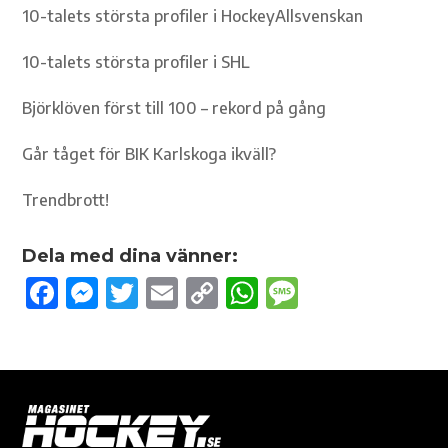
10-talets största profiler i HockeyAllsvenskan
10-talets största profiler i SHL
Björklöven först till 100 – rekord på gång
Går tåget för BIK Karlskoga ikväll?
Trendbrott!
Dela med dina vänner:
F
M
T
E
C
W
M
ac
es
w
m
o
h
es
e
se
it
ail
p
at
sa
b
n
te
y
s
g
o
g
r
Li
A
e