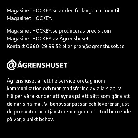
o
er
n
p
k
k
p
Magasinet HOCKEY.se är den förlängda armen till
Magasinet HOCKEY.
Magasinet HOCKEY.se produceras precis som
Magasinet HOCKEY av Ågrenshuset.
Kontakt 0660-29 99 52 eller pren@agrenshuset.se
Ågrenshuset är ett helserviceföretag inom
kommunikation och marknadsföring av alla slag. Vi
hjälper våra kunder att synas på ett sätt som göra att
de når sina mål. Vi behovsanpassar och levererar just
de produkter och tjänster som ger rätt stöd beroende
på varje unikt behov.