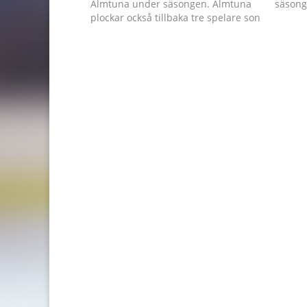
Almtuna under säsongen. Almtuna
säsong
plockar också tillbaka tre spelare son
andra 
varit utlånade till just Wings HC:
de nya
Teodor Nyström, Marcus Karlsson
vid Sv
och Pontus Johansson
förbun
Licens
ekonom
ungdo