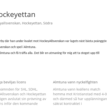
ockeyettan
yallsvenskan
,
Hockeyettan
,
Södra
by där han under kvalet mot HockeyAllsvenskan var lagets näst bästa poänggör
svenskan och spel i Almtuna.
lmtuna och få träffa alla. Det blir en utmaning för mig att ta steget upp till
a beviljas licens
Almtuna vann nyckelfighten
nämnden för SHL, SDHL,
Almtuna vann kvällens match
Allsvenskan och Hockeyettan
hemma mot Kristianstad med 4-0
igen avslutat sin prövning av
och därmed så har upplänningar
cens inför den kommande
säkrat kontraktet i