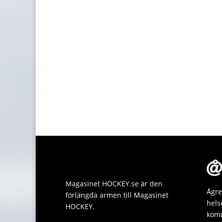
Magasinet HOCKEY.se är den
Ågre
förlängda armen till Magasinet
hels
HOCKEY.
komm