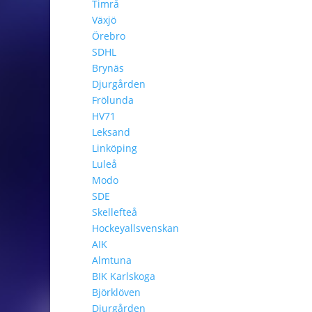
Timrå
Växjö
Örebro
SDHL
Brynäs
Djurgården
Frölunda
HV71
Leksand
Linköping
Luleå
Modo
SDE
Skellefteå
Hockeyallsvenskan
AIK
Almtuna
BIK Karlskoga
Björklöven
Djurgården