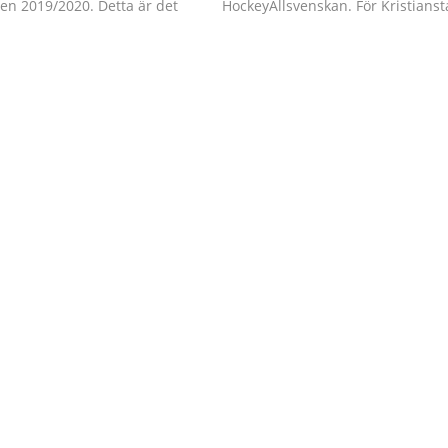
en 2019/2020. Detta är det
HockeyAllsvenskan. För Kristians
året då prövningen gjorts med
del står det nu klart att det blir sp
 licensreglerna som antogs
Kvalserien tillsammans med AIK,
enska Ishockeyförbundets
Väsby och ytterligare tre lag. I övr
dsmöte i juni 2017.
kring HockeyAllsvenskan – där de
reglerna innehåller krav på
avslutande omgången spelas på
i, organisation, arena och
msverksamhet för…