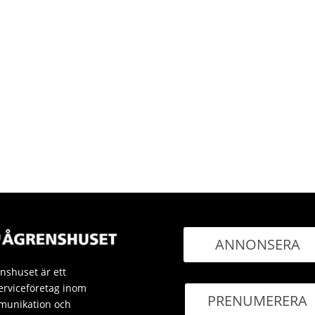
ANNONSERA
nshuset är ett
erviceföretag inom
PRENUMERERA
unikation och