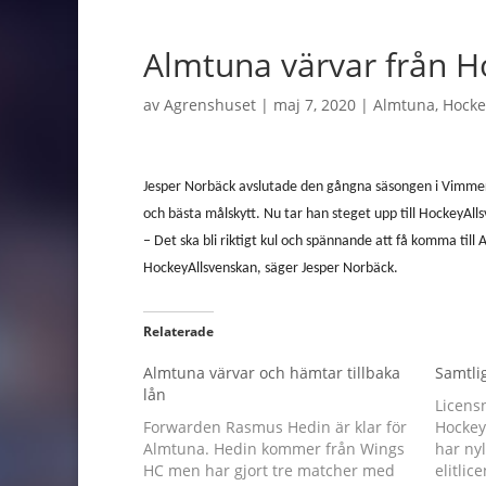
Almtuna värvar från H
av
Agrenshuset
|
maj 7, 2020
|
Almtuna
,
Hocke
Jesper Norbäck avslutade den gångna säsongen i Vimmer
och bästa målskytt. Nu tar han steget upp till HockeyAll
– Det ska bli riktigt kul och spännande att få komma till A
HockeyAllsvenskan, säger Jesper Norbäck.
Relaterade
Almtuna värvar och hämtar tillbaka
Samtlig
lån
Licens
Forwarden Rasmus Hedin är klar för
Hockey
Almtuna. Hedin kommer från Wings
har nyl
HC men har gjort tre matcher med
elitli