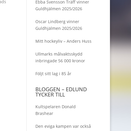
tads
Ebba Svensson Träff vinner
el i
Guldhjälmen 2025/2026
igt
Oscar Lindberg vinner
n
Guldhjälmen 2025/2026
…
Mitt hockeyliv – Anders Huss
Ullmarks målvaktsskydd
inbringade 56 000 kronor
Följt sitt lag i 85 år
BLOGGEN – EDLUND
TYCKER TILL
Kultspelaren Donald
Brashear
Den eviga kampen var också