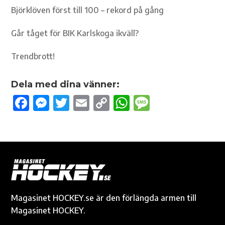
Björklöven först till 100 – rekord på gång
Går tåget för BIK Karlskoga ikväll?
Trendbrott!
Dela med dina vänner:
F
M
T
E
C
W
M
ac
es
w
m
o
h
es
e
se
it
ail
p
at
sa
b
n
te
y
s
g
o
g
r
Li
A
e
o
er
n
p
k
k
p
Magasinet HOCKEY.se är den förlängda armen till
Magasinet HOCKEY.