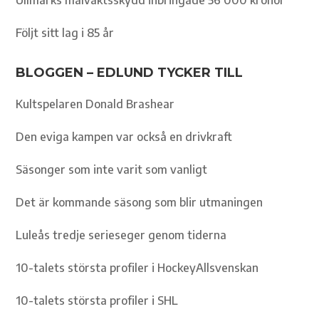
Ullmarks målvaktsskydd inbringade 56 000 kronor
Följt sitt lag i 85 år
BLOGGEN – EDLUND TYCKER TILL
Kultspelaren Donald Brashear
Den eviga kampen var också en drivkraft
Säsonger som inte varit som vanligt
Det är kommande säsong som blir utmaningen
Luleås tredje serieseger genom tiderna
10-talets största profiler i HockeyAllsvenskan
10-talets största profiler i SHL