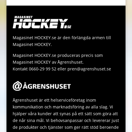
k
g
e
l
y
a
e
e
r
L
t
s
r
i
s
s
n
A
a
Magasinet HOCKEY.se är den förlängda armen till
k
p
g
Magasinet HOCKEY.
p
e
Magasinet HOCKEY.se produceras precis som
Magasinet HOCKEY av Ågrenshuset.
Kontakt 0660-29 99 52 eller pren@agrenshuset.se
Ågrenshuset är ett helserviceföretag inom
kommunikation och marknadsföring av alla slag. Vi
hjälper våra kunder att synas på ett sätt som göra att
de når sina mål. Vi behovsanpassar och levererar just
de produkter och tjänster som ger rätt stöd beroende