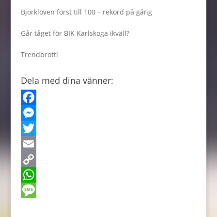
Björklöven först till 100 – rekord på gång
Går tåget för BIK Karlskoga ikväll?
Trendbrott!
Dela med dina vänner:
F
a
M
c
e
T
e
s
w
E
b
s
i
m
C
o
e
t
a
o
W
o
n
t
i
p
h
M