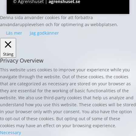
© Ågrenshuset |
agrenshuset.se
Denna sida använder cookies för att förbättra
användarupplevelsen och för optimering av webbplatsen.
Läs mer
Jag godkänner
Stäng
Privacy Overview
This website uses cookies to improve your experience while you
navigate through the website. Out of these cookies, the cookies
that are categorized as necessary are stored on your browser as
they are essential for the working of basic functionalities of the
website. We also use third-party cookies that help us analyze and
understand how you use this website. These cookies will be stored
in your browser only with your consent. You also have the option
to opt-out of these cookies. But opting out of some of these
cookies may have an effect on your browsing experience.
Necessary