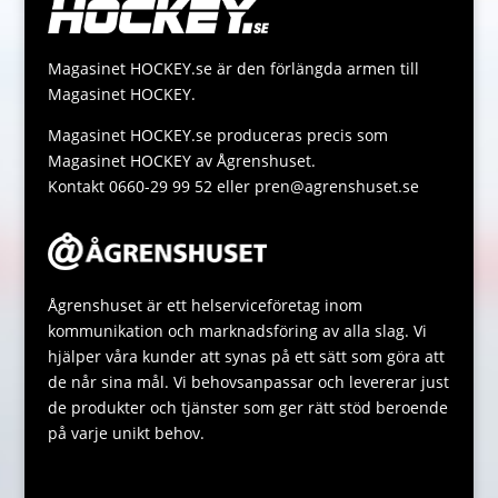
r
i
s
s
n
A
a
Magasinet HOCKEY.se är den förlängda armen till
k
p
g
Magasinet HOCKEY.
p
e
Magasinet HOCKEY.se produceras precis som
Magasinet HOCKEY av Ågrenshuset.
Kontakt 0660-29 99 52 eller pren@agrenshuset.se
Ågrenshuset är ett helserviceföretag inom
kommunikation och marknadsföring av alla slag. Vi
hjälper våra kunder att synas på ett sätt som göra att
de når sina mål. Vi behovsanpassar och levererar just
de produkter och tjänster som ger rätt stöd beroende
på varje unikt behov.