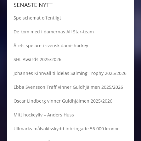
Hugo Alnefelt
SENASTE NYTT
omutbar och
stoppade samtliga 23
Spelschemat offentligt
skott.
De kom med i damernas All Star-team
Årets spelare i svensk damishockey
SHL Awards 2025/2026
Johannes Kinnvall tilldelas Salming Trophy 2025/2026
Ebba Svensson Träff vinner Guldhjälmen 2025/2026
Oscar Lindberg vinner Guldhjälmen 2025/2026
Mitt hockeyliv – Anders Huss
Ullmarks målvaktsskydd inbringade 56 000 kronor