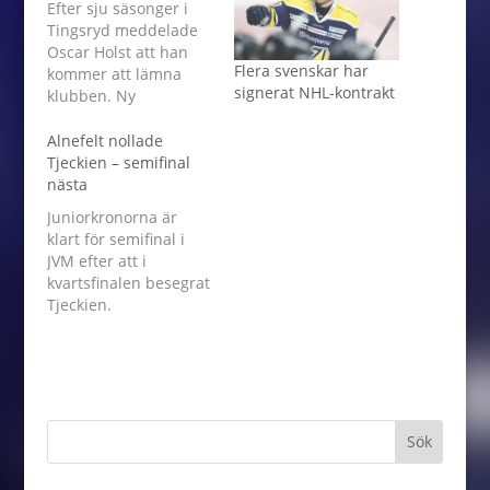
Efter sju säsonger i
Tingsryd meddelade
Oscar Holst att han
Flera svenskar har
kommer att lämna
signerat NHL-kontrakt
klubben. Ny
klubbadress är inte
offentlig för 30-årige
Alnefelt nollade
forwarden.
Tjeckien – semifinal
nästa
Juniorkronorna är
klart för semifinal i
JVM efter att i
kvartsfinalen besegrat
Tjeckien.
Juniorkronorna vann
med klara 5-0 och
målen gjordes av: Nils
Höglander 2, Hugo
Gustafsson, Victor
Söderström, David
Gustafsson. I den
svenska kassen var