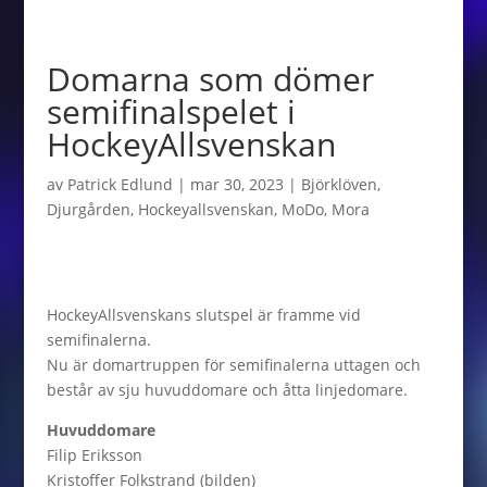
Domarna som dömer
semifinalspelet i
HockeyAllsvenskan
av
Patrick Edlund
|
mar 30, 2023
|
Björklöven
,
Djurgården
,
Hockeyallsvenskan
,
MoDo
,
Mora
HockeyAllsvenskans slutspel är framme vid
semifinalerna.
Nu är domartruppen för semifinalerna uttagen och
består av sju huvuddomare och åtta linjedomare.
Huvuddomare
Filip Eriksson
Kristoffer Folkstrand (bilden)