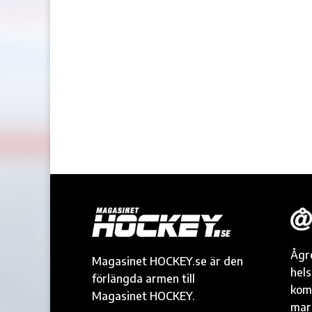
Ågr
Magasinet HOCKEY.se är den
hel
förlängda armen till
kom
Magasinet HOCKEY.
mark