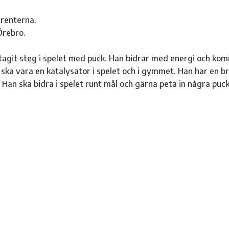
rrenterna.
Örebro.
tagit steg i spelet med puck. Han bidrar med energi och ko
 ska vara en katalysator i spelet och i gymmet. Han har en b
s. Han ska bidra i spelet runt mål och gärna peta in några puck