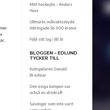
Mitt hockeyliv – Anders
Huss
Ullmarks målvaktsskydd
mmer
inbringade 56 000 kronor
ra
Följt sitt lag i 85 år
ar,
BLOGGEN – EDLUND
TYCKER TILL
Kultspelaren Donald
Brashear
Den eviga kampen var
också en drivkraft
Säsonger som inte varit
som vanligt