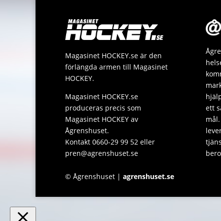
Ågre
Magasinet HOCKEY.se är den
hels
förlängda armen till Magasinet
komm
HOCKEY.
mark
Magasinet HOCKEY.se
hjäl
produceras precis som
ett 
Magasinet HOCKEY av
mål.
Ågrenshuset.
leve
Kontakt 0660-29 99 52 eller
tjän
pren@agrenshuset.se
bero
© Ågrenshuset |
agrenshuset.se