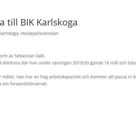
 till BIK Karlskoga
Karlskoga
,
Hockeyallsvenskan
form av Sebastian Fakt.
d Almtuna där han under säsongen 2019/20 gjorde 16 mål och total
ör målet. Han har en hög arbetskapacitet och kommer att passa in 
a om forwardsförvärvet.