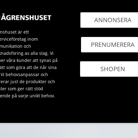
ANNONSERA
nshuset är ett
erviceföretag inom
PRENUMERERA
unikation och
nadsföring av alla slag. Vi
per våra kunder att synas på
sätt som göra att de når sina
SHOPEN
 Vi behovsanpassar och
rerar just de produkter och
ster som ger rätt stöd
ende på varje unikt behov.