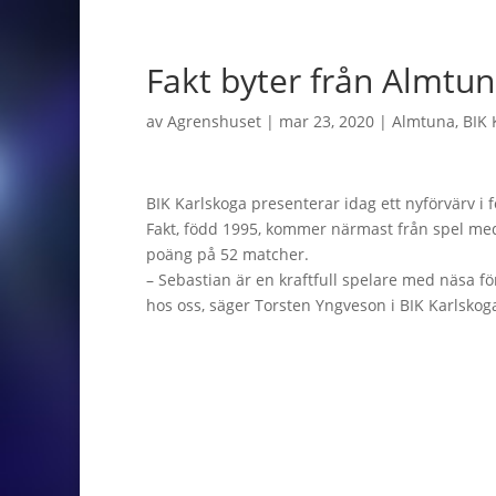
Fakt byter från Almtuna
av
Agrenshuset
|
mar 23, 2020
|
Almtuna
,
BIK 
BIK Karlskoga presenterar idag ett nyförvärv i 
Fakt, född 1995, kommer närmast från spel me
poäng på 52 matcher.
– Sebastian är en kraftfull spelare med näsa f
hos oss, säger Torsten Yngveson i BIK Karlskog