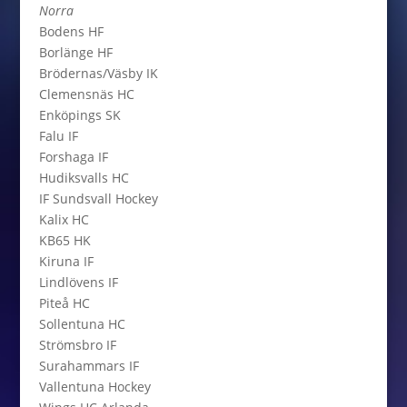
Norra
Bodens HF
Borlänge HF
Brödernas/Väsby IK
Clemensnäs HC
Enköpings SK
Falu IF
Forshaga IF
Hudiksvalls HC
IF Sundsvall Hockey
Kalix HC
KB65 HK
Kiruna IF
Lindlövens IF
Piteå HC
Sollentuna HC
Strömsbro IF
Surahammars IF
Vallentuna Hockey