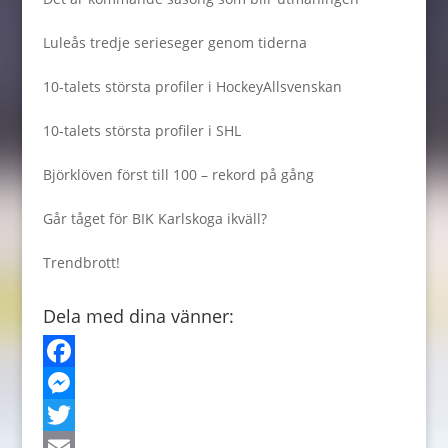
Luleås tredje serieseger genom tiderna
10-talets största profiler i HockeyAllsvenskan
10-talets största profiler i SHL
Björklöven först till 100 – rekord på gång
Går tåget för BIK Karlskoga ikväll?
Trendbrott!
Dela med dina vänner:
F
a
M
c
e
T