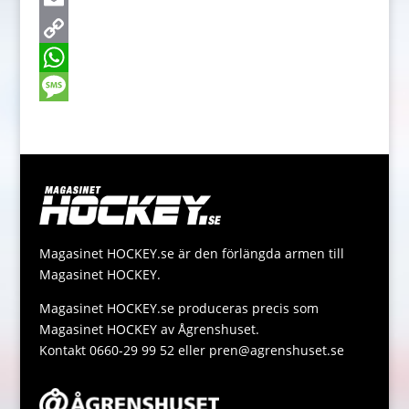
e
s
w
E
b
s
i
m
C
o
e
t
a
o
W
o
n
t
i
p
h
M
k
g
e
l
y
a
e
e
r
L
t
s
r
i
s
s
n
A
a
Magasinet HOCKEY.se är den förlängda armen till
k
p
g
Magasinet HOCKEY.
p
e
Magasinet HOCKEY.se produceras precis som
Magasinet HOCKEY av Ågrenshuset.
Kontakt 0660-29 99 52 eller pren@agrenshuset.se