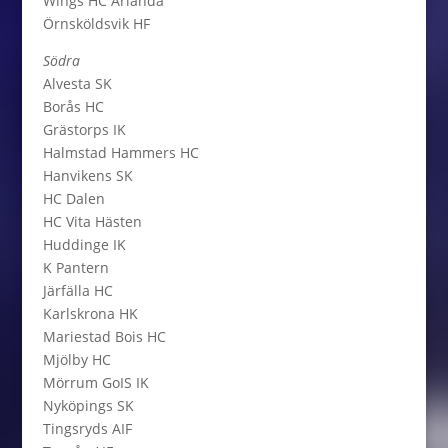
Wings HC Arlanda
Örnsköldsvik HF
Södra
Alvesta SK
Borås HC
Grästorps IK
Halmstad Hammers HC
Hanvikens SK
HC Dalen
HC Vita Hästen
Huddinge IK
K Pantern
Järfälla HC
Karlskrona HK
Mariestad Bois HC
Mjölby HC
Mörrum GoIS IK
Nyköpings SK
Tingsryds AIF