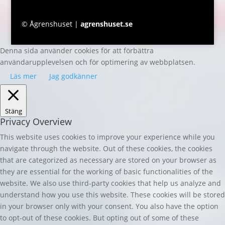
© Ågrenshuset |
agrenshuset.se
Denna sida använder cookies för att förbättra
användarupplevelsen och för optimering av webbplatsen.
Läs mer
Jag godkänner
Stäng
Privacy Overview
This website uses cookies to improve your experience while you
navigate through the website. Out of these cookies, the cookies
that are categorized as necessary are stored on your browser as
they are essential for the working of basic functionalities of the
website. We also use third-party cookies that help us analyze and
understand how you use this website. These cookies will be stored
in your browser only with your consent. You also have the option
to opt-out of these cookies. But opting out of some of these