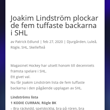
Joakim Lindström plockar
de fem tuffaste backarna
i SHL
av
Patrick Edlund
|
feb 27, 2020
|
Djurgården
,
Luleå
,
Rögle
,
SHL
,
Skellefteå
Magasinet Hockey har utsett honom till decenniets
främsta spelare i SHL.
Ett givet val.
Nu får Joakim Lindström lista de fem tuffaste
backarna i den pågående upplagan av SHL.
Lindströms lista
1 KODIE CURRAN, Rögle BK
– Bra räckvidd, spelskicklig, bra på rören, bra