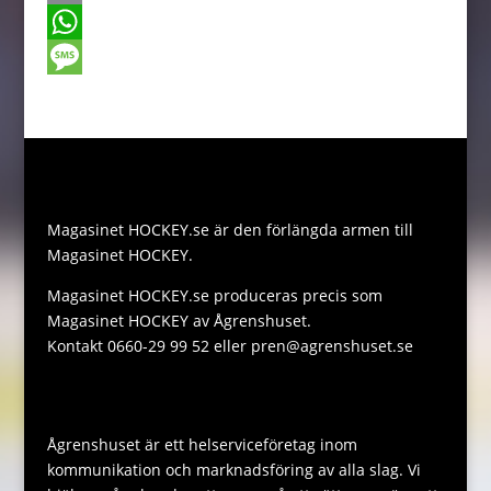
b
s
i
m
C
o
e
t
a
o
W
o
n
t
i
p
h
M
k
g
e
l
y
a
e
e
r
L
t
s
r
i
s
s
Magasinet HOCKEY.se är den förlängda armen till
n
A
a
Magasinet HOCKEY.
k
p
g
Magasinet HOCKEY.se produceras precis som
p
e
Magasinet HOCKEY av Ågrenshuset.
Kontakt 0660-29 99 52 eller pren@agrenshuset.se
Ågrenshuset är ett helserviceföretag inom
kommunikation och marknadsföring av alla slag. Vi