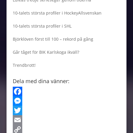
10-talets största profiler i HockeyAllsvenskan
10-talets största profiler i SHL
Björklöven först till 100 – rekord på gång
Går tåget för BIK Karlskoga ikväll?
Trendbrott!
Dela med dina vänner:
F
a
M
c
e
T
e
s
w
E