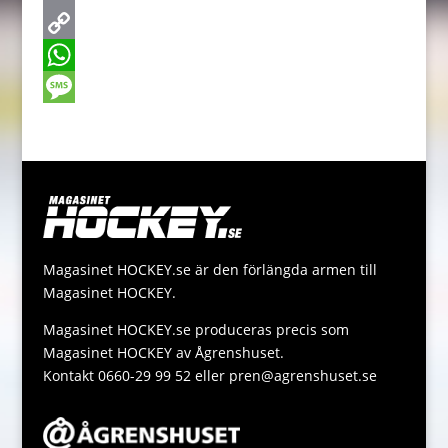
e
s
w
E
b
s
i
m
C
o
e
t
a
o
W
o
n
t
i
p
h
M
k
g
e
l
y
a
e
e
r
L
t
s
r
i
s
s
n
A
a
Magasinet HOCKEY.se är den förlängda armen till
k
p
g
Magasinet HOCKEY.
p
e
Magasinet HOCKEY.se produceras precis som
Magasinet HOCKEY av Ågrenshuset.
Kontakt 0660-29 99 52 eller pren@agrenshuset.se