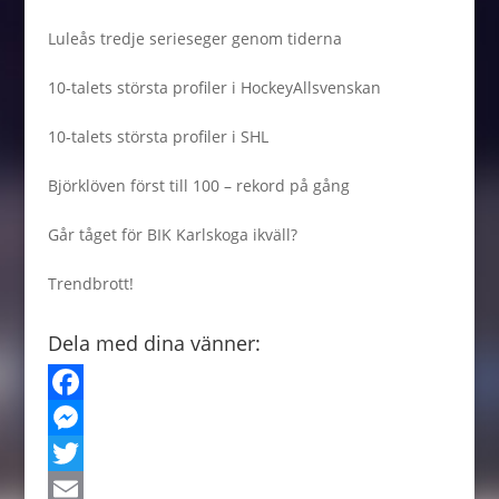
Luleås tredje serieseger genom tiderna
10-talets största profiler i HockeyAllsvenskan
10-talets största profiler i SHL
Björklöven först till 100 – rekord på gång
Går tåget för BIK Karlskoga ikväll?
Trendbrott!
Dela med dina vänner:
F
a
M
c
e
T