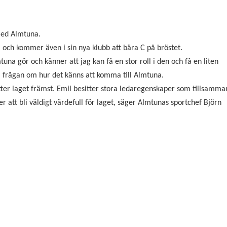
med Almtuna.
 och kommer även i sin nya klubb att bära C på bröstet.
una gör och känner att jag kan få en stor roll i den och få en liten
å frågan om hur det känns att komma till Almtuna.
tter laget främst. Emil besitter stora ledaregenskaper som tillsamma
att bli väldigt värdefull för laget, säger Almtunas sportchef Björn