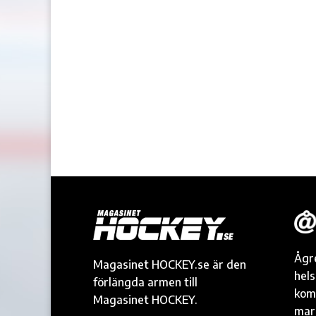
Ågr
Magasinet HOCKEY.se är den
hel
förlängda armen till
kom
Magasinet HOCKEY.
mark