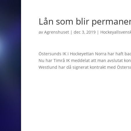
Lån som blir permane
av
Agrenshuset
|
dec 3, 2019
|
Hockeyallsvens
Östersunds IK i Hockeyettan Norra har haft ba
Nu har Timrå IK meddelat att man avslutat ko
Westlund har då signerat kontrakt med Östersu