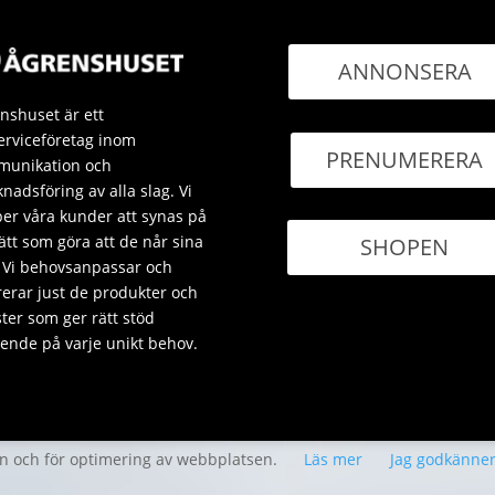
ANNONSERA
nshuset är ett
erviceföretag inom
PRENUMERERA
unikation och
nadsföring av alla slag. Vi
per våra kunder att synas på
sätt som göra att de når sina
SHOPEN
 Vi behovsanpassar och
rerar just de produkter och
ster som ger rätt stöd
ende på varje unikt behov.
en och för optimering av webbplatsen.
Läs mer
Jag godkänne