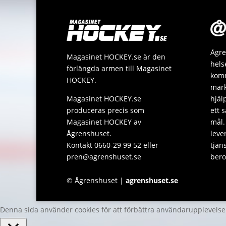
Ågre
Magasinet HOCKEY.se är den
hels
förlängda armen till Magasinet
komm
HOCKEY.
mark
Magasinet HOCKEY.se
hjäl
produceras precis som
ett 
Magasinet HOCKEY av
mål.
Ågrenshuset.
leve
Kontakt 0660-29 99 52 eller
tjän
pren@agrenshuset.se
bero
© Ågrenshuset |
agrenshuset.se
Denna sida använder cookies för att förbättra användarupplevels