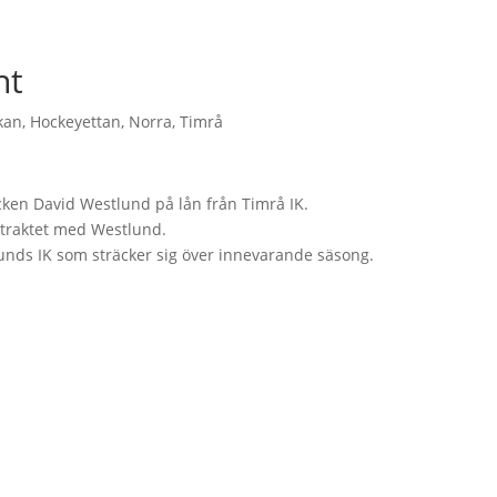
nt
kan
,
Hockeyettan
,
Norra
,
Timrå
cken David Westlund på lån från Timrå IK.
ntraktet med Westlund.
nds IK som sträcker sig över innevarande säsong.