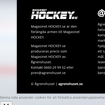
Ågre
Magasinet HOCKEY.se är den
hels
förlängda armen till Magasinet
komm
HOCKEY.
mark
Magasinet HOCKEY.se
hjäl
produceras precis som
ett 
Magasinet HOCKEY av
mål.
Ågrenshuset.
leve
Kontakt 0660-29 99 52 eller
tjän
pren@agrenshuset.se
bero
© Ågrenshuset |
agrenshuset.se
Denna sida använder cookies för att förbättra användarupplevels