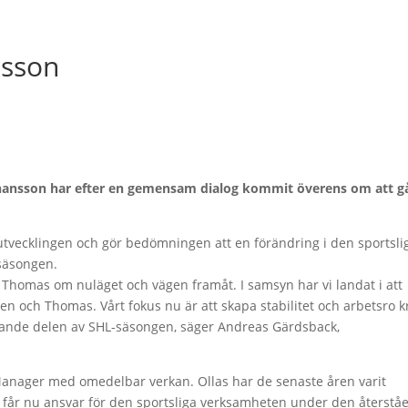
nsson
hansson har efter en gemensam dialog kommit överens om att g
a utvecklingen och gör bedömningen att en förändring i den sportsli
säsongen.
d Thomas om nuläget och vägen framåt. I samsyn har vi landat i att
en och Thomas. Vårt fokus nu är att skapa stabilitet och arbetsro k
ande delen av SHL-säsongen, säger Andreas Gärdsback,
 Manager med omedelbar verkan. Ollas har de senaste åren varit
 får nu ansvar för den sportsliga verksamheten under den återstå