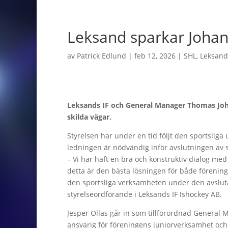
Leksand sparkar Joha
av
Patrick Edlund
|
feb 12, 2026
|
SHL
,
Leksand
Leksands IF och General Manager Thomas Jo
skilda vägar.
Styrelsen har under en tid följt den sportslig
ledningen är nödvändig inför avslutningen av 
– Vi har haft en bra och konstruktiv dialog me
detta är den bästa lösningen för både förening
den sportsliga verksamheten under den avslut
styrelseordförande i Leksands IF Ishockey AB.
Jesper Ollas går in som tillförordnad General
ansvarig för föreningens juniorverksamhet och