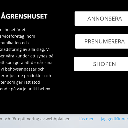
ANNONSERA
nshuset är ett
erviceföretag inom
PRENUMERERA
unikation och
nadsföring av alla slag. Vi
per våra kunder att synas på
sätt som göra att de når sina
SHOPEN
 Vi behovsanpassar och
rerar just de produkter och
ster som ger rätt stöd
ende på varje unikt behov.
en och för optimering av webbplatsen.
Läs mer
Jag godkänne