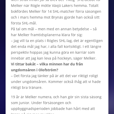
Melker när Rögle mötte Växjö Lakers hemma. Totalt
bokfördes Melker för 14 SHL-matcher förra säsongen
och i mars hemma mot Brynäs gjorde han också sitt
första SHL-mål.
På tal om mål – men med en annan betydelse – så
har Melker framtidsplanerna klara för sig:
– Jag vill ta en plats i Rögles SHL-lag, det är egentligen
det enda mål jag har, i alla fall kortsiktigt. I ett längre
perspektiv hoppas jag kunna göra en karriär som
innebär att jag kan leva på hockeyn, säger Melker.
Vi tittar bakåt – vilka minnen har du från
ungdomsåren i Olofström?
– Det första jag tänker på är att det var riktigt roligt
under ungdomsåren. Kommer också ihåg att vi hade
riktigt bra tränare.
19 år är Melker numera, och han gör sin sista säsong
som junior. Under försäsongen och
uppbyggnadsperioden jobbade han hårt med att