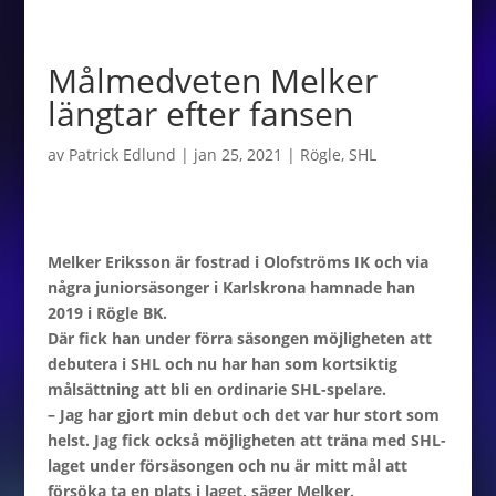
Målmedveten Melker
längtar efter fansen
av
Patrick Edlund
|
jan 25, 2021
|
Rögle
,
SHL
Melker Eriksson är fostrad i Olofströms IK och via
några juniorsäsonger i Karlskrona hamnade han
2019 i Rögle BK.
Där fick han under förra säsongen möjligheten att
debutera i SHL och nu har han som kortsiktig
målsättning att bli en ordinarie SHL-spelare.
– Jag har gjort min debut och det var hur stort som
helst. Jag fick också möjligheten att träna med SHL-
laget under försäsongen och nu är mitt mål att
försöka ta en plats i laget, säger Melker.