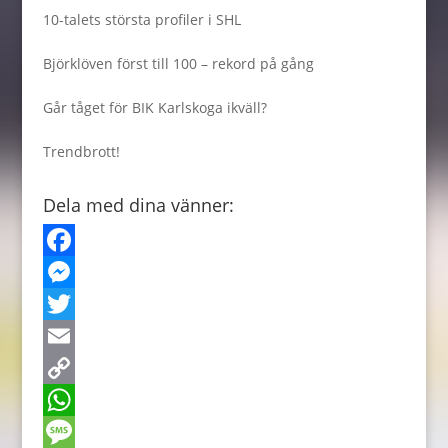
10-talets största profiler i SHL
Björklöven först till 100 – rekord på gång
Går tåget för BIK Karlskoga ikväll?
Trendbrott!
Dela med dina vänner:
F
a
M
c
e
T
e
s
w
E
b
s
i
m
C
o
e
t
a
o
W