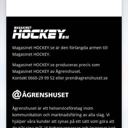
o
n
t
i
p
h
M
k
g
e
l
y
a
e
e
r
L
t
s
r
i
s
s
n
A
a
Magasinet HOCKEY.se är den förlängda armen till
k
p
g
Magasinet HOCKEY.
p
e
Magasinet HOCKEY.se produceras precis som
Magasinet HOCKEY av Ågrenshuset.
Kontakt 0660-29 99 52 eller pren@agrenshuset.se
Ågrenshuset är ett helserviceföretag inom
kommunikation och marknadsföring av alla slag. Vi
hjälper våra kunder att synas på ett sätt som göra att
de når sina mål. Vi behovsanpassar och levererar just