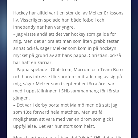
Hockey har alltid varit en stor del av Melker Erikssons
liv. Visserligen spelade han både fotboll och
innebandy när han var yngre.
– Jag visste ändå att det var hockey som gällde för
mig. Men det är bra att man som liten grabb testar
annat också, säger Melker som kom in på hockeyn
mycket på grund av att hans pappa, Christian, också
har haft en karriär.
– Pappa spelade i Olofström, Mörrum och Team Boro
och hans intresse för sporten smittade nog av sig på
mig, säger Melker som i september förra året var
med i uppställningen i SHL-sammanhang för första
gången.
– Det var i derby borta mot Malmö men då satt jag
som 13:e forward hela matchen. Men att få
möjligheten att vara med var en dröm som gick i
uppfyllelse. Det var hur stort som helst.
Men strax innan jul så blev det ”riktig” SHL-debut för