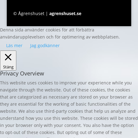
© Ågrenshuset |
agrenshuset.se
Denna sida använder cookies för att förbättra
användarupplevelsen och för optimering av webbplatsen.
Läs mer
Jag godkänner
Stäng
Privacy Overview
This website uses cookies to improve your experience while you
navigate through the website. Out of these cookies, the cookies
that are categorized as necessary are stored on your browser as
they are essential for the working of basic functionalities of the
website. We also use third-party cookies that help us analyze and
understand how you use this website. These cookies will be stored
in your browser only with your consent. You also have the option
to opt-out of these cookies. But opting out of some of these