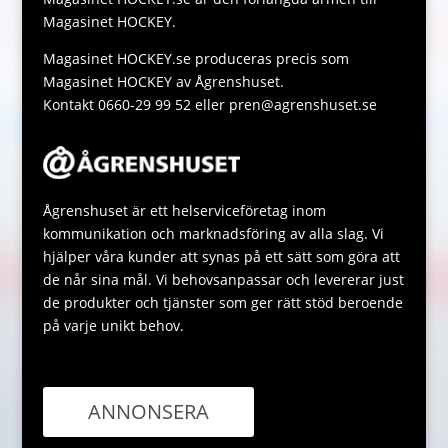
k
p
g
Magasinet HOCKEY.
p
e
Magasinet HOCKEY.se produceras precis som
Magasinet HOCKEY av Ågrenshuset.
Kontakt 0660-29 99 52 eller pren@agrenshuset.se
Ågrenshuset är ett helserviceföretag inom
kommunikation och marknadsföring av alla slag. Vi
hjälper våra kunder att synas på ett sätt som göra att
de når sina mål. Vi behovsanpassar och levererar just
de produkter och tjänster som ger rätt stöd beroende
på varje unikt behov.
ANNONSERA