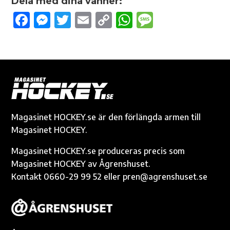
Dela med dina vänner:
F
M
T
E
C
W
M
ac
es
w
m
o
h
es
e
se
it
ail
p
at
sa
b
n
te
y
s
g
o
g
r
Li
A
e
o
er
n
p
k
k
p
Magasinet HOCKEY.se är den förlängda armen till
Magasinet HOCKEY.
Magasinet HOCKEY.se produceras precis som
Magasinet HOCKEY av Ågrenshuset.
Kontakt 0660-29 99 52 eller pren@agrenshuset.se