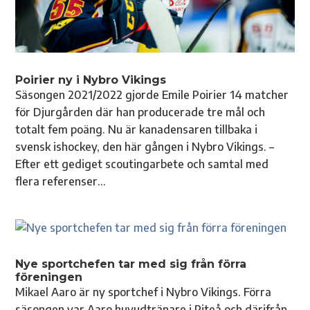
Poirier ny i Nybro Vikings
Säsongen 2021/2022 gjorde Emile Poirier 14 matcher
för Djurgården där han producerade tre mål och
totalt fem poäng. Nu är kanadensaren tillbaka i
svensk ishockey, den här gången i Nybro Vikings. –
Efter ett gediget scoutingarbete och samtal med
flera referenser...
Nye sportchefen tar med sig från förra
föreningen
Mikael Aaro är ny sportchef i Nybro Vikings. Förra
säsongen var Aaro huvudtränare i Piteå och därifrån