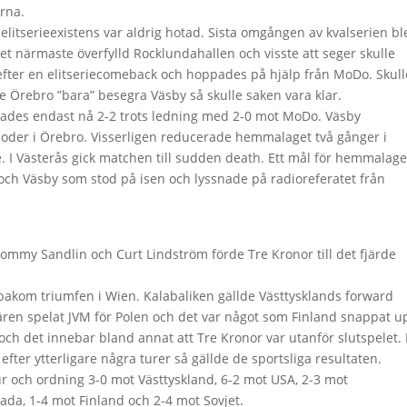
erna.
elitserieexistens var aldrig hotad. Sista omgången av kvalserien bl
det närmaste överfylld Rocklundahallen och visste att seger skulle
 efter en elitseriecomeback och hoppades på hjälp från MoDo. Skull
Örebro ”bara” besegra Väsby så skulle saken vara klar.
ckades endast nå 2-2 trots ledning med 2-0 mot MoDo. Väsby
rioder i Örebro. Visserligen reducerade hemmalaget två gånger i
 I Västerås gick matchen till sudden death. Ett mål för hemmalage
 och Väsby som stod på isen och lyssnade på radioreferatet från
ommy Sandlin och Curt Lindström förde Tre Kronor till det fjärde
bakom triumfen i Wien. Kalabaliken gällde Västtysklands forward
iären spelat JVM för Polen och det var något som Finland snappat u
 och det innebar bland annat att Tre Kronor var utanför slutspelet
h efter ytterligare några turer så gällde de sportsliga resultaten.
ur och ordning 3-0 mot Västtyskland, 6-2 mot USA, 2-3 mot
ada, 1-4 mot Finland och 2-4 mot Sovjet.