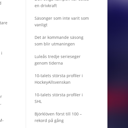
d
en drivkraft
Säsonger som inte varit som
tare
vanligt
Det är kommande säsong
som blir utmaningen
 i
Luleås tredje serieseger
genom tiderna
10-talets största profiler i
HockeyAllsvenskan
10-talets största profiler i
r
SHL
,
Björklöven först till 100 –
M-
rekord på gång