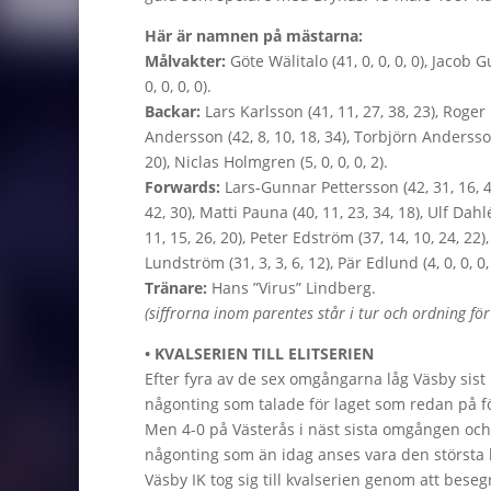
Här är namnen på mästarna:
Målvakter:
Göte Wälitalo (41, 0, 0, 0, 0), Jacob G
0, 0, 0, 0).
Backar:
Lars Karlsson (41, 11, 27, 38, 23), Roger 
Andersson (42, 8, 10, 18, 34), Torbjörn Andersson (
20), Niclas Holmgren (5, 0, 0, 0, 2).
Forwards:
Lars-Gunnar Pettersson (42, 31, 16, 47
42, 30), Matti Pauna (40, 11, 23, 34, 18), Ulf Dahl
11, 15, 26, 20), Peter Edström (37, 14, 10, 24, 22)
Lundström (31, 3, 3, 6, 12), Pär Edlund (4, 0, 0, 0,
Tränare:
Hans ”Virus” Lindberg.
(siffrorna inom parentes står i tur och ordning f
• KVALSERIEN TILL ELITSERIEN
Efter fyra av de sex omgångarna låg Väsby sist 
någonting som talade för laget som redan på 
Men 4-0 på Västerås i näst sista omgången och
någonting som än idag anses vara den största
Väsby IK tog sig till kvalserien genom att bes