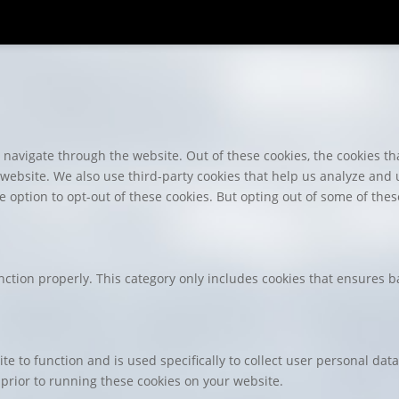
navigate through the website. Out of these cookies, the cookies th
he website. We also use third-party cookies that help us analyze an
e option to opt-out of these cookies. But opting out of some of th
nction properly. This category only includes cookies that ensures ba
te to function and is used specifically to collect user personal da
prior to running these cookies on your website.