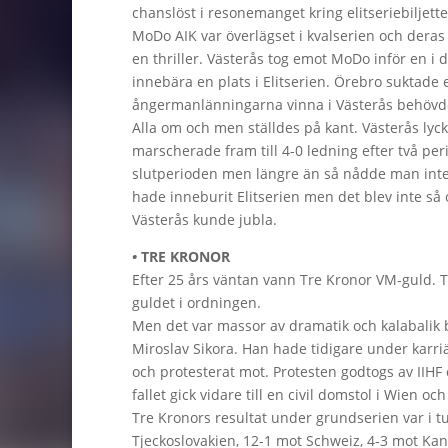
chanslöst i resonemanget kring elitseriebiljett
MoDo AIK var överlägset i kvalserien och deras 
en thriller. Västerås tog emot MoDo inför en i 
innebära en plats i Elitserien. Örebro suktade
ångermanlänningarna vinna i Västerås behövde 
Alla om och men ställdes på kant. Västerås ly
marscherade fram till 4-0 ledning efter två pe
slutperioden men längre än så nådde man inte.
hade inneburit Elitserien men det blev inte så
Västerås kunde jubla.
•
TRE KRONOR
Efter 25 års väntan vann Tre Kronor VM-guld. T
guldet i ordningen.
Men det var massor av dramatik och kalabalik 
Miroslav Sikora. Han hade tidigare under karr
och protesterat mot. Protesten godtogs av IIHF
fallet gick vidare till en civil domstol i Wien oc
Tre Kronors resultat under grundserien var i t
Tjeckoslovakien, 12-1 mot Schweiz, 4-3 mot Kan