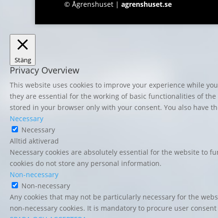
© Ågrenshuset |
agrenshuset.se
Stäng
Privacy Overview
This website uses cookies to improve your experience while you 
they are essential for the working of basic functionalities of t
stored in your browser only with your consent. You also have th
Necessary
Necessary
Alltid aktiverad
Necessary cookies are absolutely essential for the website to fu
cookies do not store any personal information.
Non-necessary
Non-necessary
Any cookies that may not be particularly necessary for the websi
non-necessary cookies. It is mandatory to procure user consent 