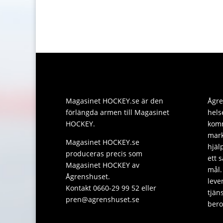
Magasinet HOCKEY.se är den
Ågre
förlängda armen till Magasinet
hels
HOCKEY.
komm
mark
Magasinet HOCKEY.se
hjäl
produceras precis som
ett 
Magasinet HOCKEY av
mål.
Ågrenshuset.
leve
Kontakt 0660-29 99 52 eller
tjän
pren@agrenshuset.se
bero