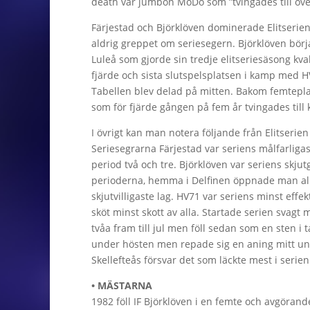
death var jumbon MoDo som ”tvingades till över
Färjestad och Björklöven dominerade Elitserie
aldrig greppet om seriesegern. Björklöven börj
Luleå som gjorde sin tredje elitseriesäsong kva
fjärde och sista slutspelsplatsen i kamp med H
Tabellen blev delad på mitten. Bakom femteplac
som för fjärde gången på fem år tvingades till k
I övrigt kan man notera följande från Elitserien
Seriesegrarna Färjestad var seriens målfarliga
period två och tre. Björklöven var seriens skju
perioderna, hemma i Delfinen öppnade man allti
skjutvilligaste lag. HV71 var seriens minst effe
sköt minst skott av alla. Startade serien svagt 
tvåa fram till jul men föll sedan som en sten i 
under hösten men repade sig en aning mitt und
Skellefteås försvar det som läckte mest i seri
• MÄSTARNA
1982 föll IF Björklöven i en femte och avgöran