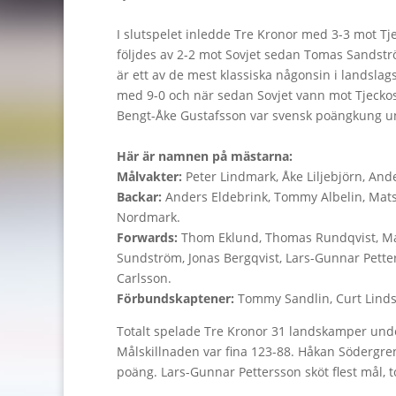
I slutspelet inledde Tre Kronor med 3-3 mot T
följdes av 2-2 mot Sovjet sedan Tomas Sandströ
är ett av de mest klassiska någonsin i landsl
med 9-0 och när sedan Sovjet vann mot Tjeckos
Bengt-Åke Gustafsson var svensk poängkung und
Här är namnen på mästarna:
Målvakter:
Peter Lindmark, Åke Liljebjörn, An
Backar:
Anders Eldebrink, Tommy Albelin, Mats
Nordmark.
Forwards:
Thom Eklund, Thomas Rundqvist, Mat
Sundström, Jonas Bergqvist, Lars-Gunnar Pett
Carlsson.
Förbundskaptener:
Tommy Sandlin, Curt Lind
Totalt spelade Tre Kronor 31 landskamper under
Målskillnaden var fina 123-88. Håkan Södergre
poäng. Lars-Gunnar Pettersson sköt flest mål, to