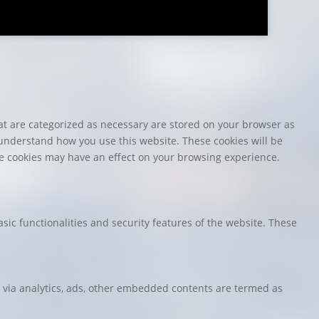
at are categorized as necessary are stored on your browser as
d understand how you use this website. These cookies will be
ese cookies may have an effect on your browsing experience.
sic functionalities and security features of the website. These
ta via analytics, ads, other embedded contents are termed as