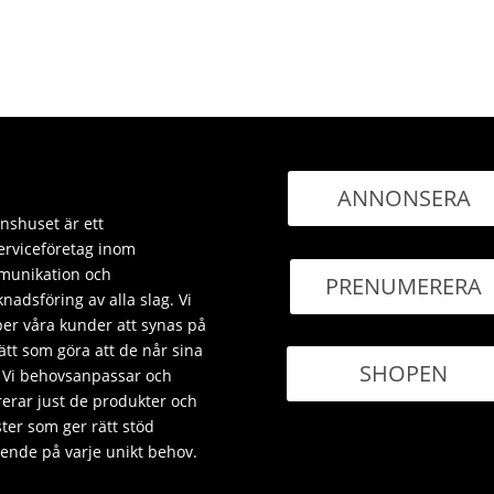
ANNONSERA
nshuset är ett
erviceföretag inom
unikation och
PRENUMERERA
nadsföring av alla slag. Vi
per våra kunder att synas på
sätt som göra att de når sina
SHOPEN
 Vi behovsanpassar och
rerar just de produkter och
ster som ger rätt stöd
ende på varje unikt behov.