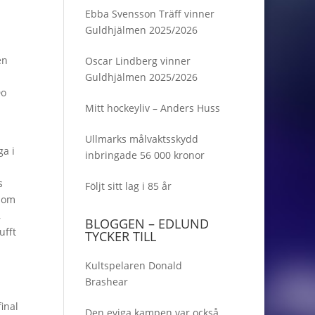
Ebba Svensson Träff vinner
Guldhjälmen 2025/2026
en
Oscar Lindberg vinner
Guldhjälmen 2025/2026
Do
Mitt hockeyliv – Anders Huss
Ullmarks målvaktsskydd
ga i
inbringade 56 000 kronor
s
Följt sitt lag i 85 år
 som
,
BLOGGEN – EDLUND
ufft
TYCKER TILL
Kultspelaren Donald
Brashear
inal
Den eviga kampen var också