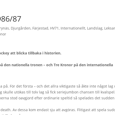
986/87
rynäs
,
Djurgården
,
Färjestad
,
HV71
,
Internationellt
,
Landslag
,
Leksa
onor
 att blicka tillbaka i historien.
å den nationella tronen – och Tre Kronor på den internationella
 på. För det första – och det allra viktigaste så åkte inte något lag 
skulle utökas till tolv lag så fick seriejumbon chansen till kvalspel
erna stod oavgjord efter ordinarie speltid så spelades det sudden
 death. Av dessa kom endast sju att avgöras. Flitigast att spela su