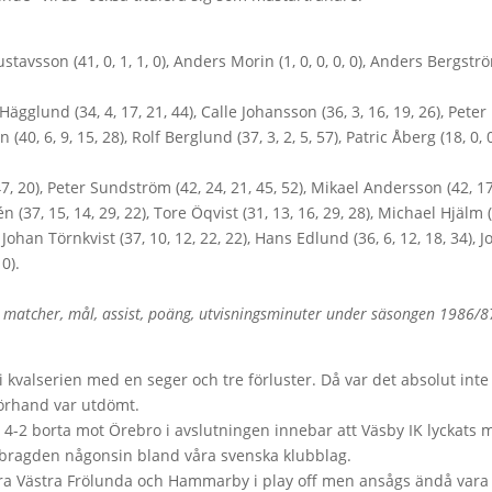
ustavsson (41, 0, 1, 1, 0), Anders Morin (1, 0, 0, 0, 0), Anders Bergströ
Hägglund (34, 4, 17, 21, 44), Calle Johansson (36, 3, 16, 19, 26), Peter
40, 6, 9, 15, 28), Rolf Berglund (37, 3, 2, 5, 57), Patric Åberg (18, 0, 0
, 20), Peter Sundström (42, 24, 21, 45, 52), Mikael Andersson (42, 17
én (37, 15, 14, 29, 22), Tore Öqvist (31, 13, 16, 29, 28), Michael Hjälm 
, Johan Törnkvist (37, 10, 12, 22, 22), Hans Edlund (36, 6, 12, 18, 34), J
 0).
ör matcher, mål, assist, poäng, utvisningsminuter under säsongen 1986/8
i kvalserien med en seger och tre förluster. Då var det absolut inte
förhand var utdömt.
 4-2 borta mot Örebro i avslutningen innebar att Väsby IK lyckats 
 bragden någonsin bland våra svenska klubblag.
egra Västra Frölunda och Hammarby i play off men ansågs ändå vara