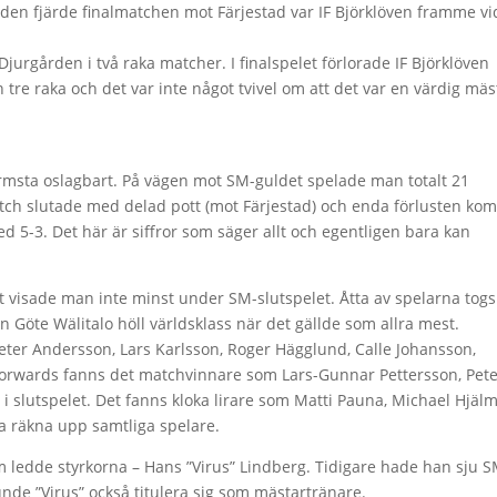
i den fjärde finalmatchen mot Färjestad var IF Björklöven framme vi
Djurgården i två raka matcher. I finalspelet förlorade IF Björklöven
re raka och det var inte något tvivel om att det var en värdig mäs
ärmsta oslagbart. På vägen mot SM-guldet spelade man totalt 21
 slutade med delad pott (mot Färjestad) och enda förlusten kom
d 5-3. Det här är siffror som säger allt och egentligen bara kan
et visade man inte minst under SM-slutspelet. Åtta av spelarna togs
 Göte Wälitalo höll världsklass när det gällde som allra mest.
eter Andersson, Lars Karlsson, Roger Hägglund, Calle Johansson,
forwards fanns det matchvinnare som Lars-Gunnar Pettersson, Pete
i slutspelet. Det fanns kloka lirare som Matti Pauna, Michael Hjälm
a räkna upp samtliga spelare.
ledde styrkorna – Hans ”Virus” Lindberg. Tidigare hade han sju S
de ”Virus” också titulera sig som mästartränare.