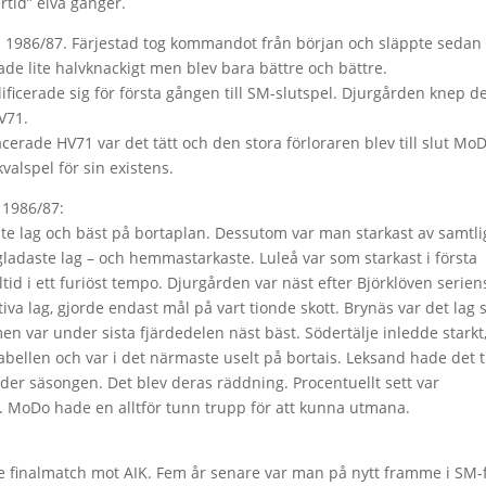
tid” elva gånger.
n 1986/87. Färjestad tog kommandot från början och släppte sedan
ade lite halvknackigt men blev bara bättre och bättre.
lificerade sig för första gången till SM-slutspel. Djurgården knep d
V71.
erade HV71 var det tätt och den stora förloraren blev till slut Mo
valspel för sin existens.
 1986/87:
ste lag och bäst på bortaplan. Dessutom var man starkast av samtli
tgladaste lag – och hemmastarkaste. Luleå var som starkast i första
d i ett furiöst tempo. Djurgården var näst efter Björklöven serien
ktiva lag, gjorde endast mål på vart tionde skott. Brynäs var det lag
men var under sista fjärdedelen näst bäst. Södertälje inledde starkt
tabellen och var i det närmaste uselt på bortais. Leksand hade det t
er säsongen. Det blev deras räddning. Procentuellt sett var
en. MoDo hade en alltför tunn trupp för att kunna utmana.
de finalmatch mot AIK. Fem år senare var man på nytt framme i SM-f