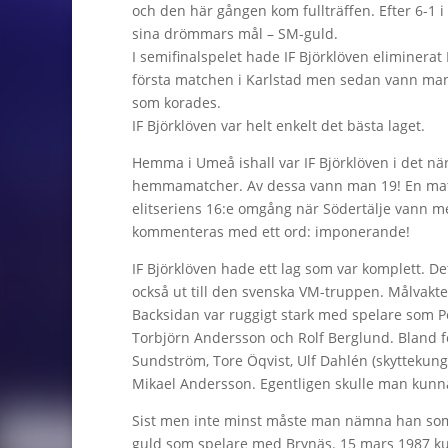
och den här gången kom fullträffen. Efter 6-1 
sina drömmars mål – SM-guld.
I semifinalspelet hade IF Björklöven eliminerat 
första matchen i Karlstad men sedan vann man t
som korades.
IF Björklöven var helt enkelt det bästa laget.
Hemma i Umeå ishall var IF Björklöven i det n
hemmamatcher. Av dessa vann man 19! En match
elitseriens 16:e omgång när Södertälje vann me
kommenteras med ett ord: imponerande!
IF Björklöven hade ett lag som var komplett. D
också ut till den svenska VM-truppen. Målvakten
Backsidan var ruggigt stark med spelare som P
Torbjörn Andersson och Rolf Berglund. Bland 
Sundström, Tore Öqvist, Ulf Dahlén (skyttekung 
Mikael Andersson. Egentligen skulle man kunn
Sist men inte minst måste man nämna han som 
guld som spelare med Brynäs. 15 mars 1987 kun