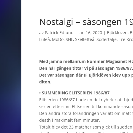
Nostalgi – säsongen 1
av
Patrick Edlund
|
jan 16, 2020
|
Björklöven
,
B
Luleå
,
MoDo
,
SHL
,
Skellefteå
,
Södertälje
,
Tre Kr
Med jämna mellanrum kommer Magasinet Hockey
Den här gången tittar vi på säsongen 1986/87.
Det var säsongen där IF Björklöven klev upp p
diton.
• SUMMERING ELITSERIEN 1986/87
Elitserien 1986/87 hade en del nyheter att bjuda
serien eftersom Elitserien till kommande säsong 
Den andra stora förändringen var att om match
death i maximalt fem minuter.
Totalt blev det 33 matcher som gick till sudden