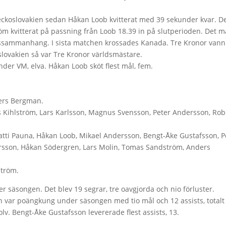
jeckoslovakien sedan Håkan Loob kvitterat med 39 sekunder kvar. D
m kvitterat på passning från Loob 18.39 in på slutperioden. Det m
agssammanhang. I sista matchen krossades Kanada. Tre Kronor vann
lovakien så var Tre Kronor världsmästare.
er VM, elva. Håkan Loob sköt flest mål, fem.
ders Bergman.
 Kihlström, Lars Karlsson, Magnus Svensson, Peter Andersson, Rob
ti Pauna, Håkan Loob, Mikael Andersson, Bengt-Åke Gustafsson, P
ersson, Håkan Södergren, Lars Molin, Tomas Sandström, Anders
ström.
 säsongen. Det blev 19 segrar, tre oavgjorda och nio förluster.
n var poängkung under säsongen med tio mål och 12 assists, totalt
lv. Bengt-Åke Gustafsson levererade flest assists, 13.