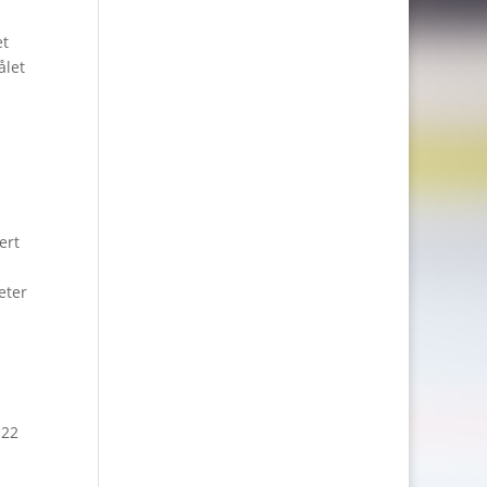
et
ålet
ert
eter
 22