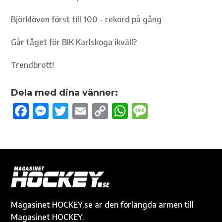
Björklöven först till 100 – rekord på gång
Går tåget för BIK Karlskoga ikväll?
Trendbrott!
Dela med dina vänner:
F
M
T
E
C
W
M
ac
es
w
m
o
h
es
e
se
it
ail
p
at
sa
b
n
te
y
s
g
o
g
r
Li
A
e
o
er
n
p
k
k
p
Magasinet HOCKEY.se är den förlängda armen till
Magasinet HOCKEY.