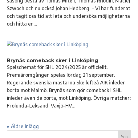
säsong bestå av Tomas Mitell, Thomas Rhodin, Maciej
Szwoch och nu också Johan Hedberg. – Vi har funderat
och tagit oss tid att leta och undersöka möjligheterna
och hitta en...
Brynäs comeback sker i Linköping
Spelschemat för SHL 2024/2025 är officiellt.
Premiäromgången spelas lördag 21 september.
Regerande svenska mästarna Skellefteå AIK inleder
borta mot Malmö. Brynäs som gör comeback i SHL
inleder även de borta, mot Linköping. Övriga matcher:
Frölunda–Leksand, Växjö–HV...
« Äldre inlägg