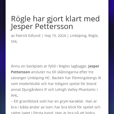
Rögle har gjort klart med
Jesper Pettersson
av
Patrick Edlund
|
maj 15, 2024
|
Linköping
,
Rögle
,
SHL
Ännu en backplats är fylld i Rögles lagbygge.
Jesper
Pettersson
ansluter nu till skåningarna efter tre
säsonger Linköping HC. Backen har Flemingsbergs IK
som moderklubb och har tidigare spelat för bland
annat Djurgårdens IF och Lehigh Valley Phantoms i
AHL.
– Ett granitblock som har en grym karaktär. Han är
bra i båda ändar av isen, har bra blick för spelet och
sätter laget i första hand. Han är bra på att bidra