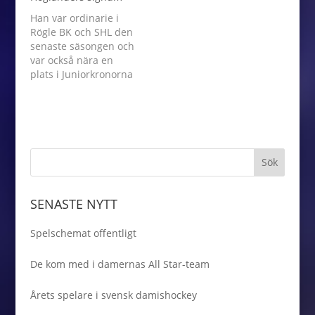
stärkt upp truppen på
Han var ordinarie i
både back- och
Rögle BK och SHL den
forwardssidan och nu
senaste säsongen och
väljer vi att plocka in
var också nära en
rutin på
plats i Juniorkronorna
målvaktssidan…
under JVM. Nu när vi
kliver in i säsongen
2019/20 är det dags
för Nils Höglander att
ta nästa steg. – Jag ska
fortsätta på den
inslagna vägen och
försöka göra…
SENASTE NYTT
Spelschemat offentligt
De kom med i damernas All Star-team
Årets spelare i svensk damishockey