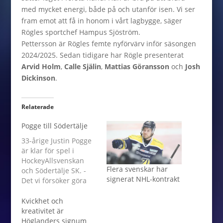
med mycket energi, både på och utanför isen. Vi ser
fram emot att få in honom i vårt lagbygge, säger
Rögles sportchef Hampus Sjöström.
Pettersson är Rögles femte nyförvärv inför säsongen
2024/2025. Sedan tidigare har Rögle presenterat
Arvid Holm
,
Calle Själin
,
Mattias Göransson
och
Josh
Dickinson
.
Relaterade
Pogge till Södertälje
33-årige Justin Pogge
är klar för spel i
HockeyAllsvenskan
Flera svenskar har
och Södertälje SK. -
signerat NHL-kontrakt
Det vi försöker göra
här i SSK är att öka
konkurrensen på alla
Kvickhet och
positioner. Vi har
kreativitet är
tidigare under hösten
Höglanders signum