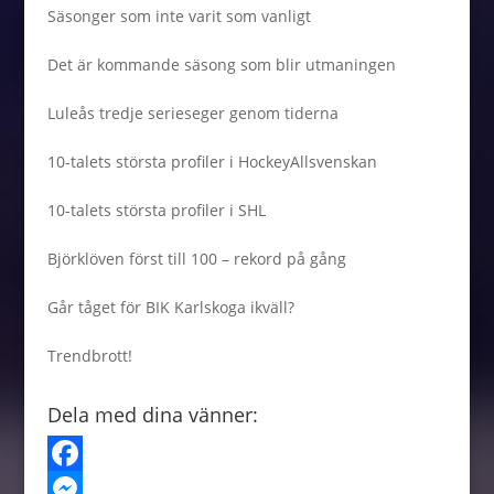
Säsonger som inte varit som vanligt
Det är kommande säsong som blir utmaningen
Luleås tredje serieseger genom tiderna
10-talets största profiler i HockeyAllsvenskan
10-talets största profiler i SHL
Björklöven först till 100 – rekord på gång
Går tåget för BIK Karlskoga ikväll?
Trendbrott!
Dela med dina vänner:
F