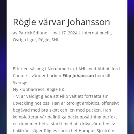
Rögle värvar Johansson
av
Patrick Edlund
|
maj 17, 2024
|
Internationellt
,
Övriga ligor
,
Rögle
,
SHL
Efter en säsong i Nordamerika, i AHL med Abbotsford
Canucks, vänder backen
Filip Johansson
hem till
Sverige.
Ny klubbadress: Rögle BK.
– Vi är väldigt glada att Filip valt att fortsätta sin
utveckling hos oss. Han är otroligt ambitiös, offensivt
begåvad med bra skott och len med pucken. Han
kompletterar vår befintliga backuppsättning perfekt
och kommer bidra starkt med att driva vår offensiv
bakifrån, säger Rögles sportchef Hampus Sjöström.