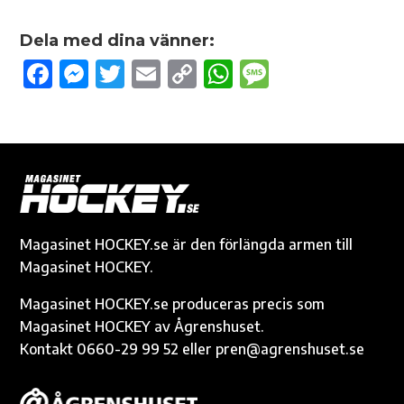
Dela med dina vänner:
F
M
T
E
C
W
M
ac
es
w
m
o
h
es
e
se
it
ail
p
at
sa
b
n
te
y
s
g
o
g
r
Li
A
e
o
er
n
p
k
k
p
Magasinet HOCKEY.se är den förlängda armen till
Magasinet HOCKEY.
Magasinet HOCKEY.se produceras precis som
Magasinet HOCKEY av Ågrenshuset.
Kontakt 0660-29 99 52 eller pren@agrenshuset.se