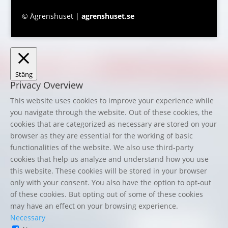
© Ågrenshuset |
agrenshuset.se
Stäng
Privacy Overview
This website uses cookies to improve your experience while
you navigate through the website. Out of these cookies, the
cookies that are categorized as necessary are stored on your
browser as they are essential for the working of basic
functionalities of the website. We also use third-party
cookies that help us analyze and understand how you use
this website. These cookies will be stored in your browser
only with your consent. You also have the option to opt-out
of these cookies. But opting out of some of these cookies
may have an effect on your browsing experience.
Necessary