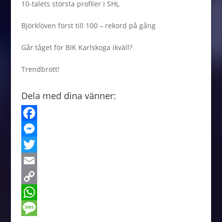
10-talets största profiler i SHL
Björklöven först till 100 – rekord på gång
Går tåget för BIK Karlskoga ikväll?
Trendbrott!
Dela med dina vänner:
F
a
M
c
e
T
e
s
w
E
b
s
i
m
C
o
e
t
a
o
W