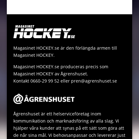
o
n
t
i
p
h
M
k
g
e
l
y
a
e
e
r
L
t
s
r
i
s
s
n
A
a
Magasinet HOCKEY.se är den förlängda armen till
k
p
g
Magasinet HOCKEY.
p
e
Magasinet HOCKEY.se produceras precis som
Magasinet HOCKEY av Ågrenshuset.
Kontakt 0660-29 99 52 eller pren@agrenshuset.se
Ågrenshuset är ett helserviceföretag inom
kommunikation och marknadsföring av alla slag. Vi
hjälper våra kunder att synas på ett sätt som göra att
de når sina mål. Vi behovsanpassar och levererar just